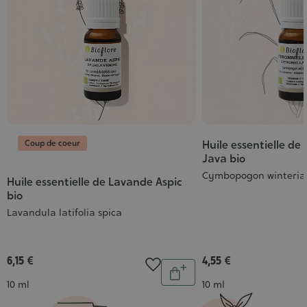
Coup de coeur
Huile essentielle de 
Java bio
Cymbopogon winteria
Huile essentielle de Lavande Aspic
bio
Lavandula latifolia spica
6,15 €
4,55 €
Quantité
Ajouter
Contenance
Contenance
10 ml
10 ml
au