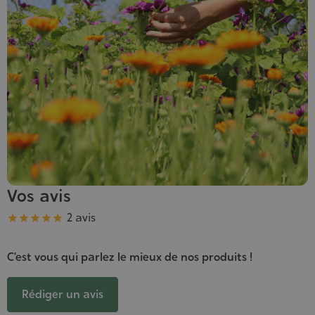
Vos avis
Note
2 avis





C’est vous qui parlez le mieux de nos produits !
Rédiger un avis