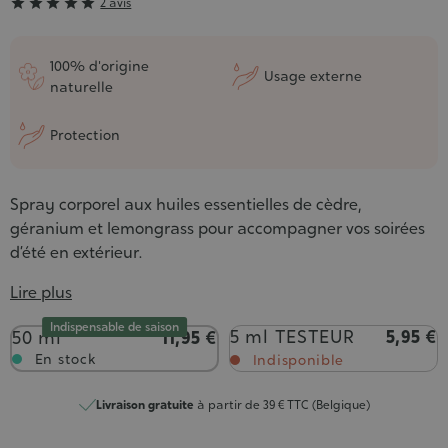
Grade





2 avis
:
5/5
100% d'origine
Usage externe
naturelle
Protection
Spray corporel aux huiles essentielles de cèdre,
géranium et lemongrass pour accompagner vos soirées
d’été en extérieur.
Lire plus
Indispensable de saison
Contenance
5 ml TESTEUR
5,95 €
50 ml
11,95 €
En stock
Indisponible
Livraison gratuite
à partir de 39 € TTC (Belgique)