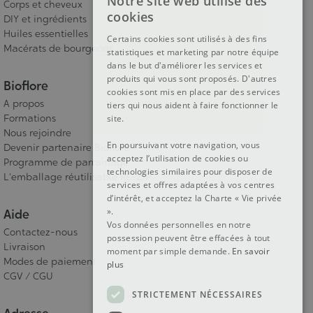
Notre site web utilise des
Corps et cheveux
FRENCH
cookies
DIY et ingrédients
DUTCH
Huiles essentielles
Certains cookies sont utilisés à des fins
Macérats de bourgeons
statistiques et marketing par notre équipe
ENGLISH
dans le but d'améliorer les services et
produits qui vous sont proposés. D'autres
Bioflore
cookies sont mis en place par des services
A propos
tiers qui nous aident à faire fonctionner le
Formations
site.
Nous rejoindre
En poursuivant votre navigation, vous
Devenir partenaire Bioflore
acceptez l’utilisation de cookies ou
Programme de parrainage
technologies similaires pour disposer de
L'emballage réutilisable RE-ZIP
services et offres adaptées à vos centres
d’intérêt, et acceptez la Charte « Vie privée
».
Aide
Vos données personnelles en notre
Contactez-nous
possession peuvent être effacées à tout
Livraison
moment par simple demande.
En savoir
Modes de paiement
plus
CGV / CGU
STRICTEMENT NÉCESSAIRES