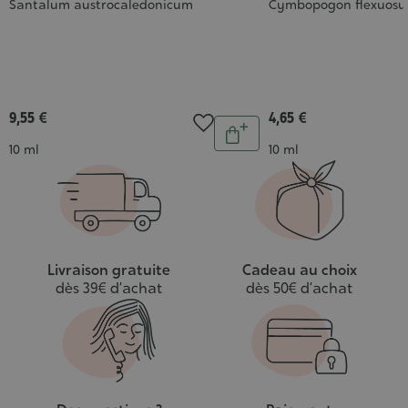
Santalum austrocaledonicum
Cymbopogon flexuosu
9,55 €
4,65 €
Quantité
Ajouter
Contenance
Contenance
10 ml
10 ml
au
panier
Livraison gratuite
Cadeau au choix
dès 39€ d’achat
dès 50€ d’achat