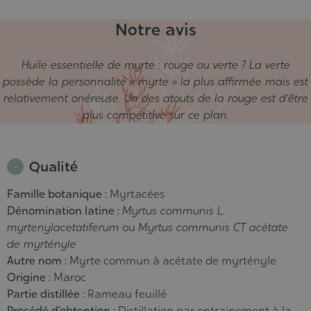
Notre avis
Huile essentielle de myrte : rouge ou verte ? La verte
possède la personnalité « myrte » la plus affirmée mais est
relativement onéreuse. Un des atouts de la rouge est d’être
plus compétitive sur ce plan.
Qualité
Famille botanique :
Myrtacées
Dénomination latine :
Myrtus communis L.
myrtenylacetatiferum
ou
Myrtus communis CT acétate
de myrtényle
Autre nom :
Myrte commun à acétate de myrtényle
Origine :
Maroc
Partie distillée :
Rameau feuillé
Procédé d’obtention :
Distillation par entrainement à la