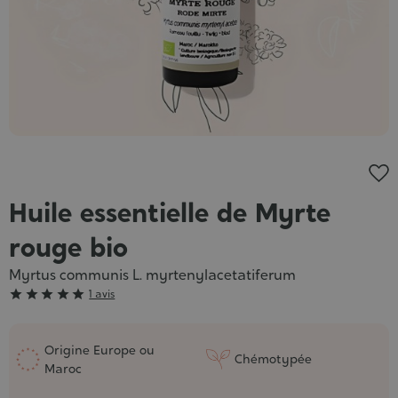
Huile essentielle de Myrte
rouge bio
Myrtus communis L. myrtenylacetatiferum
Grade





1 avis
:
5/5
Origine Europe ou
Chémotypée
Maroc