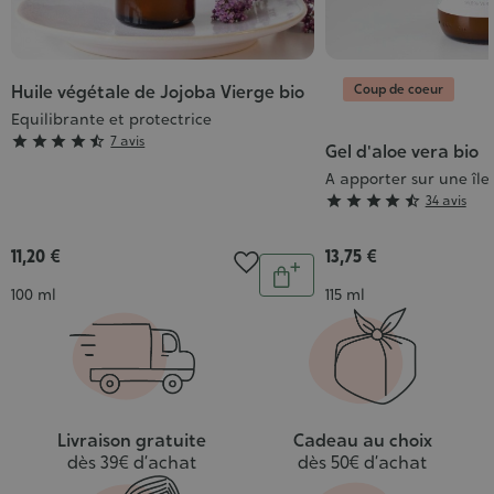
Coup de coeur
Huile végétale de Jojoba Vierge bio
Equilibrante et protectrice
Grade





7 avis
Gel d'aloe vera bio
:
A apporter sur une île
4/5
Grade





34 avis
:
4/5
11,20 €
13,75 €
Quantité
Ajouter
Contenance
Contenance
100 ml
115 ml
au
panier
Livraison gratuite
Cadeau au choix
dès 39€ d’achat
dès 50€ d’achat