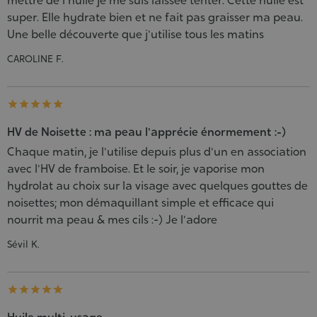
mettre de l huile je me suis laissée tenter. Cette huile est
super. Elle hydrate bien et ne fait pas graisser ma peau.
Une belle découverte que j'utilise tous les matins
CAROLINE F.





HV de Noisette : ma peau l'apprécie énormement :-)
Chaque matin, je l'utilise depuis plus d'un en association
avec l'HV de framboise. Et le soir, je vaporise mon
hydrolat au choix sur la visage avec quelques gouttes de
noisettes; mon démaquillant simple et efficace qui
nourrit ma peau & mes cils :-) Je l'adore
Sévil K.




