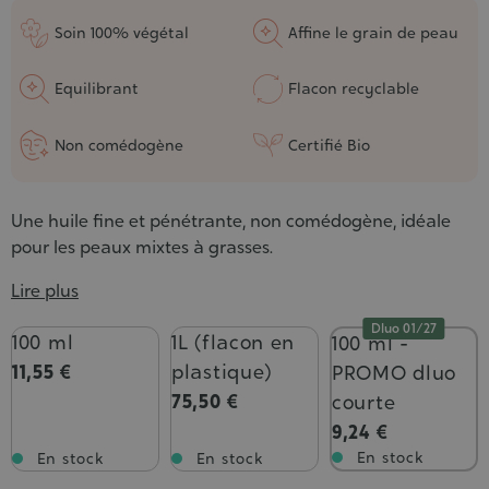
5/5
Soin 100% végétal
Affine le grain de peau
Equilibrant
Flacon recyclable
Non comédogène
Certifié Bio
Une huile fine et pénétrante, non comédogène, idéale
pour les peaux mixtes à grasses.
Lire plus
Dluo 01/27
Contenance
100 ml
1L (flacon en
100 ml -
11,55 €
plastique)
PROMO dluo
75,50 €
courte
9,24 €
En stock
En stock
En stock