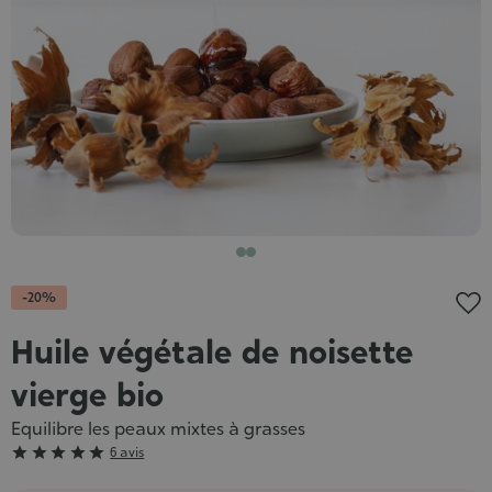
-20%
Huile végétale de noisette
vierge bio
Equilibre les peaux mixtes à grasses
Grade





6 avis
: