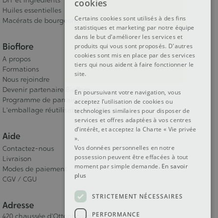
DIY et ingrédients
cookies
Huiles essentielles
DUTCH
Certains cookies sont utilisés à des fins
Macérats de bourgeons
statistiques et marketing par notre équipe
ENGLISH
dans le but d'améliorer les services et
Bioflore
produits qui vous sont proposés. D'autres
cookies sont mis en place par des services
A propos
tiers qui nous aident à faire fonctionner le
Formations
site.
Nous rejoindre
Devenir partenaire Bioflore
En poursuivant votre navigation, vous
Programme de parrainage
acceptez l’utilisation de cookies ou
L'emballage réutilisable RE-ZIP
technologies similaires pour disposer de
services et offres adaptées à vos centres
d’intérêt, et acceptez la Charte « Vie privée
Aide
».
Vos données personnelles en notre
Contactez-nous
possession peuvent être effacées à tout
Livraison
moment par simple demande.
En savoir
Modes de paiement
plus
CGV / CGU
STRICTEMENT NÉCESSAIRES
Adresse
PERFORMANCE
420 chaussée d'Ottenbourg