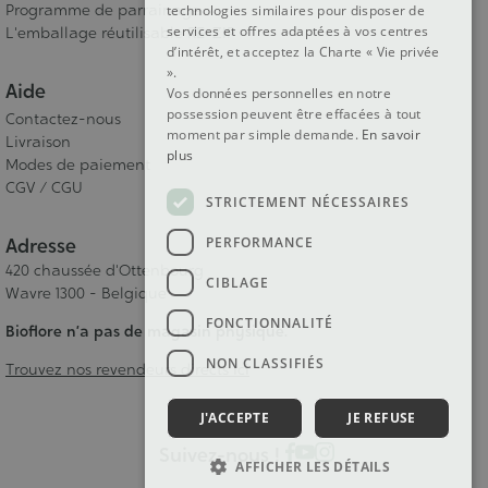
Programme de parrainage
technologies similaires pour disposer de
services et offres adaptées à vos centres
L'emballage réutilisable RE-ZIP
d’intérêt, et acceptez la Charte « Vie privée
».
Aide
Vos données personnelles en notre
possession peuvent être effacées à tout
Contactez-nous
moment par simple demande.
En savoir
Livraison
plus
Modes de paiement
CGV / CGU
STRICTEMENT NÉCESSAIRES
PERFORMANCE
Adresse
420 chaussée d'Ottenbourg
CIBLAGE
Wavre 1300 - Belgique
FONCTIONNALITÉ
Bioflore n’a pas de magasin physique.
NON CLASSIFIÉS
Trouvez nos revendeurs directs ici
J'ACCEPTE
JE REFUSE
Suivez-nous !
AFFICHER LES DÉTAILS