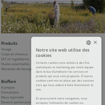
×
Produits
Visage
Notre site web utilise des
FRENCH
Corps et cheveux
cookies
DIY et ingrédients
DUTCH
Certains cookies sont utilisés à des fins
Huiles essentielles
statistiques et marketing par notre équipe
ENGLISH
Macérats de bourgeons
dans le but d'améliorer les services et
produits qui vous sont proposés. D'autres
cookies sont mis en place par des services
Bioflore
tiers qui nous aident à faire fonctionner le
A propos
site.
Formations
Nous rejoindre
En poursuivant votre navigation, vous
Devenir partenaire Bioflore
acceptez l’utilisation de cookies ou