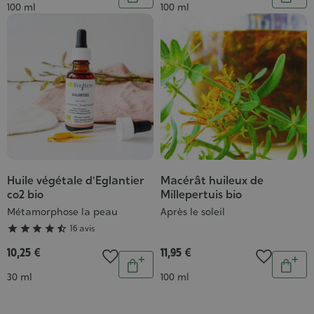
Ajouter
Ajou
Contenance
Contenance
100 ml
100 ml
au
au
panier
pani
Huile végétale d'Eglantier
Macérât huileux de
Grade
co2 bio
Millepertuis bio
:
Métamorphose la peau
Après le soleil
4/5





16 avis
10,25 €
11,95 €
Quantité
Quantit
Ajouter
Ajou
Contenance
Contenance
30 ml
100 ml
au
au
panier
pani