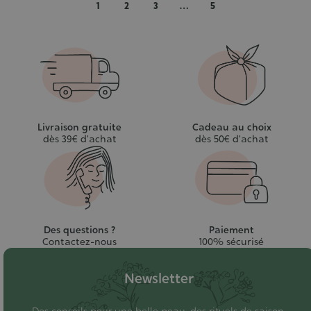
1
2
3
…
5
Livraison gratuite
Cadeau au choix
dès 39€ d’achat
dès 50€ d’achat
Des questions ?
Paiement
Contactez-nous
100% sécurisé
Newsletter
Des conseils pour une belle peau, des rituels de saison,