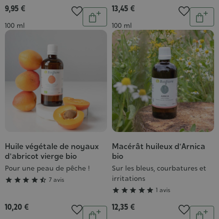
9,95 €
13,45 €
Quantité
Quantit
Ajouter
Ajou
Contenance
Contenance
100 ml
100 ml
au
au
panier
pani
Huile végétale de noyaux
Macérât huileux d'Arnica
Grade
Grade
d'abricot vierge bio
bio
:
:
Pour une peau de pêche !
Sur les bleus, courbatures et
4/5
5/5
irritations





7 avis





1 avis
10,20 €
12,35 €
Quantité
Quantit