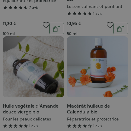
Equilibrante et protectrice
4/5
5/5
Le soin calmant et purifiant





7 avis





1 avis
11,20 €
10,95 €
Quantité
Quantit
Ajouter
Ajou
Contenance
Contenance
100 ml
50 ml
au
au
panier
pani
Huile végétale d'Amande
Macérât huileux de
Grade
Grade
douce vierge bio
Calendula bio
:
:
Pour les peaux délicates
Réparatrice et protectrice
5/5
4/5





1 avis





1 avis