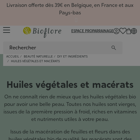
Livraison offerte dès 39€ en Belgique, en France et aux
Pays-bas
ESPACE PRO
PARRAINAGE
FR
/
NL
/
EN
ACCUEIL
BEAUTÉ NATURELLE
DIY ET INGRÉDIENTS
HUILES VÉGÉTALES ET MACÉRATS
Sérums
Huiles,
Favoris
Huiles
Rituels
Toutes 
Favoris
Coffret
Macéra
Favoris
Carte 
Hydrate
Routin
Huiles
Masque
Nouvea
Hydrol
Coffre
Hydrol
Nouvea
Carte 
Comple
Nouvea
?
Recett
Huiles végétales et macérats
Nettoy
Savons
De sai
Gel d'a
Carte 
Huiles
De sai
Livres
De sai
Accueil
Dossier
Hydrola
Déodor
Macérâ
Roll-on
Sport, 
Beauté
On ne connaît rien de mieux que les huiles végétales bio
Masque
Coffret
Beurre
Diffuse
nature
Aromat
pour avoir une belle peau. Toutes nos huiles sont vierges,
Bain de
Argiles
Synergi
Comment
Gemmo
issues de la première pression à froid, riches en vitamines
Coffret
Poudre
Synerg
Les soi
et nutriments utiles à votre peau.
Ingréd
Huiles
5 baum
Conten
Livres
Issus de la macération de feuilles et fleurs dans des
Access
Aroma
Livres
huiles végétales bio de qualité, les macérats sont des