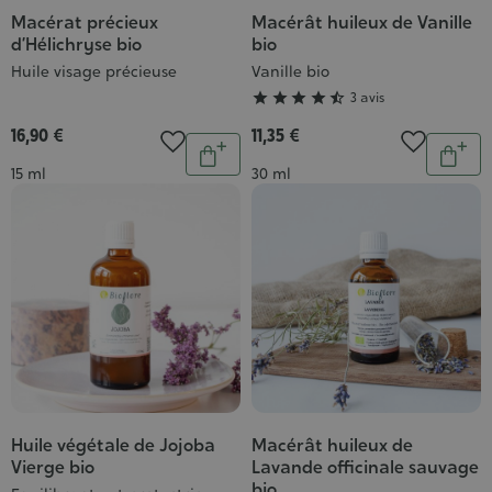
Macérat précieux
Macérât huileux de Vanille
Grade
d’Hélichryse bio
bio
:
Huile visage précieuse
Vanille bio
4/5





3 avis
16,90 €
11,35 €
Quantité
Quantit
Ajouter
Ajou
Contenance
Contenance
15 ml
30 ml
au
au
panier
pani
Huile végétale de Jojoba
Macérât huileux de
Grade
Grade
Vierge bio
Lavande officinale sauvage
:
:
bio