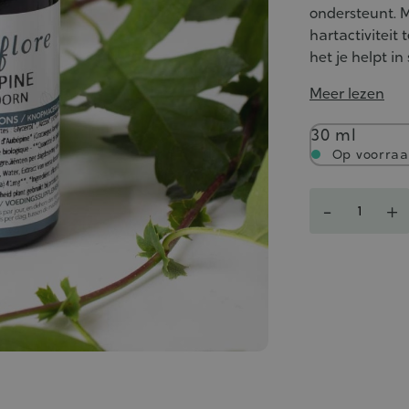
ondersteunt. 
hartactiviteit
het je helpt in
Meer lezen
Inhoud
30 ml
Op voorra
Aantal
-
+