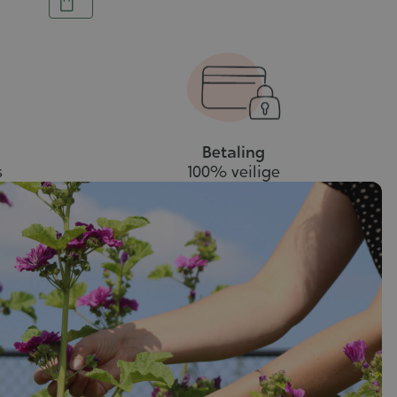
In
winkelwagen
Betaling
s
100% veilige