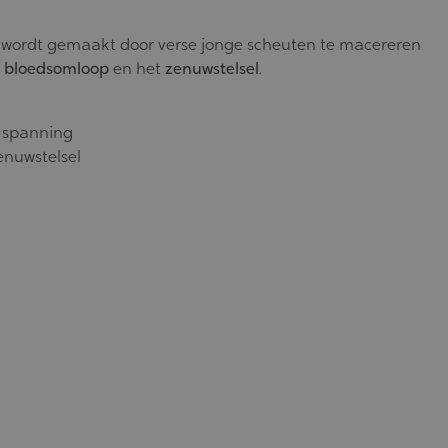
 wordt gemaakt door verse jonge scheuten te macereren
e
bloedsomloop
en het
zenuwstelsel
.
e spanning
enuwstelsel