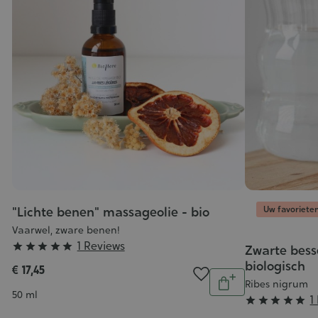
Uw favoriete
"Lichte benen" massageolie - bio
Vaarwel, zware benen!
Grade
1 Reviews





Zwarte bes
:
biologisch
€ 17,45
Aantal
5/5
Ribes nigrum
In
Inhoud
50 ml
Grade
1





winkelwagen
: