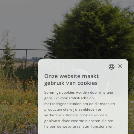
×
Onze website maakt
FRENCH
gebruik van cookies
DUTCH
Sommige cookies worden door ons team
gebruikt voor statistische en
ENGLISH
marketingdoeleinden om de diensten en
producten die wij u aanbieden te
verbeteren. Andere cookies worden
geplaatst door externe diensten die ons
helpen de website te laten functioneren.