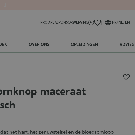
PRO AREA
SPONSORWERVING
FR
/
NL
/
EN
OEK
OVER ONS
OPLEIDINGEN
ADVIES
ornknop maceraat
isch
dat het hart, het zenuwstelsel en de bloedsomloop