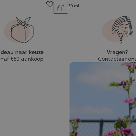
Aantal
Inhoud
30 ml
In
winkelwagen
deau naar keuze
Vragen?
naf €50 aankoop
Contacteer on