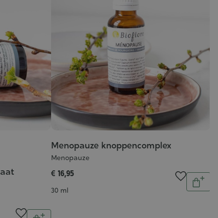
Menopauze knoppencomplex
Menopauze
aat
€ 16,95
Aantal
In
Inhoud
30 ml
wink
Aantal