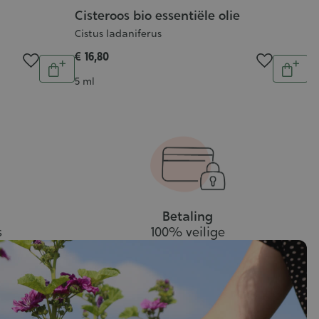
Cisteroos bio essentiële olie
R
Cistus ladaniferus
Ve
G
€ 16,80
Aantal
Aantal
:
€ 
In
In
Inhoud
5 ml
4
winkelwagen
wink
In
10
Betaling
s
100% veilige