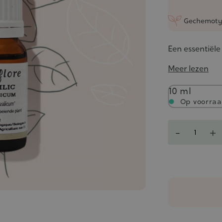
Gechemoty
Een essentiële
Meer lezen
Inhoud
10 ml
Op voorra
Aantal
-
+