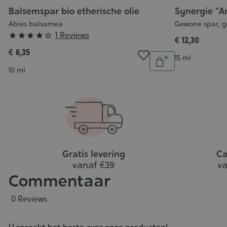
Balsemspar bio etherische olie
Synergie "Ar
Abies balsamea
Gewone spar, g
Grade
1 Reviews





€ 12,30
al
:
€ 6,35
n
Aantal
Inhoud
15 ml
4/5
inkelwagen
In
Inhoud
10 ml
winkelwagen
Gratis levering
Ca
vanaf €39
va
Commentaar
0 Reviews