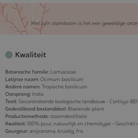
Met zo'n stamboom is het een geweldige aroma
Kwaliteit
Botanische familie:
Lamiaceae
Latijnse naam:
Ocimum basilicum
Andere namen:
Tropische basilicum
Oorsprong:
India
Teelt:
Gecontroleerde biologische landbouw - Certisys-BE1
Gedestilleerd bestanddeel:
Bloeiende plant
Productiemethode:
stoomdestillatie
Kwaliteit:
100% puur, natuurlijk en chemotype - Geschikt
Geurgeur:
anijsaroma, kruidig, fris