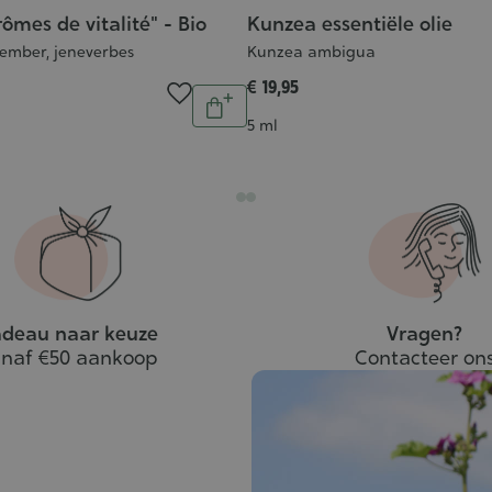
ômes de vitalité" - Bio
Kunzea essentiële olie
ember, jeneverbes
Kunzea ambigua
€ 19,95
Aantal
In
Inhoud
5 ml
winkelwagen
deau naar keuze
Vragen?
naf €50 aankoop
Contacteer on