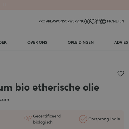
PRO AREA
SPONSORWERVING
FR
/
NL
/
EN
OEK
OVER ONS
OPLEIDINGEN
ADVIES
cum bio etherische olie
icum
Gecertificeerd
Oorsprong India
biologisch