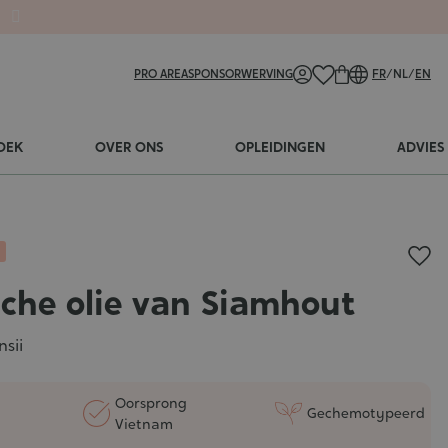
PRO AREA
SPONSORWERVING
FR
/
NL
/
EN
OEK
OVER ONS
OPLEIDINGEN
ADVIES
sche olie van Siamhout
sii
Oorsprong
Gechemotypeerd
Vietnam