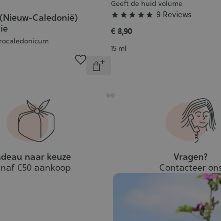
Geeft de huid volume
Grade
9 Reviews





(Nieuw-Caledonië)
:
lie
€ 8,90
5/5
rocaledonicum
Inhoud
15 ml
Aantal
Onbeschikbaar
deau naar keuze
Vragen?
naf €50 aankoop
Contacteer on