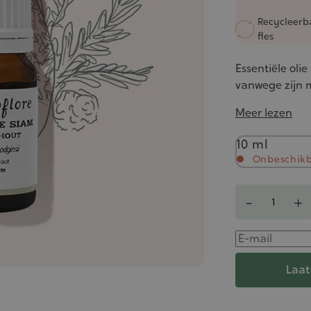
Recycleerb
fles
Essentiële oli
vanwege zijn 
Meer lezen
Inhoud
10 ml
Onbeschik
Aantal
-
+
Laat