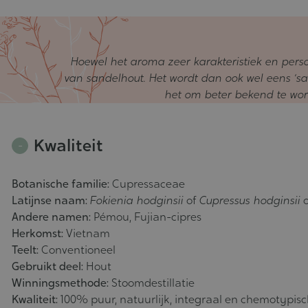
Hoewel het aroma zeer karakteristiek en persoon
van sandelhout. Het wordt dan ook wel eens ‘sa
het om beter bekend te wor
Kwaliteit
Botanische familie:
Cupressaceae
Latijnse naam:
Fokienia hodginsii
of
Cupressus hodginsii
Andere namen:
Pémou, Fujian-cipres
Herkomst:
Vietnam
Teelt:
Conventioneel
Gebruikt deel:
Hout
Winningsmethode:
Stoomdestillatie
Kwaliteit:
100% puur, natuurlijk, integraal en chemotypis