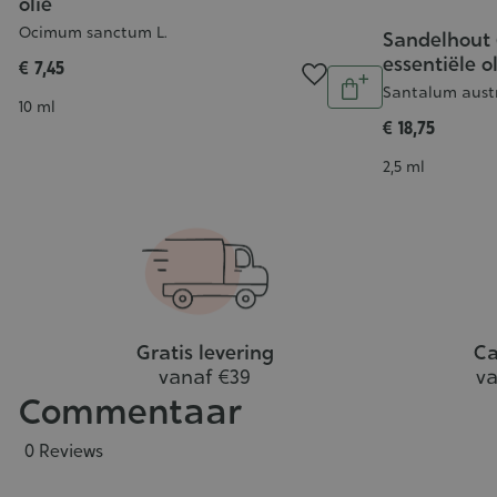
olie
Ocimum sanctum L.
Sandelhout 
al
essentiële o
n
€ 7,45
Aantal
Santalum aust
inkelwagen
In
Inhoud
10 ml
winkelwagen
€ 18,75
Inhoud
2,5 ml
Gratis levering
Ca
vanaf €39
va
Commentaar
0 Reviews