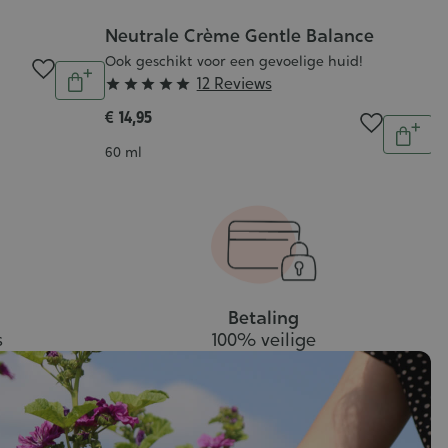
D
G
Neutrale Crème Gentle Balance
:
Ook geschikt voor een gevoelige huid!
€ 
Aantal
5
Grade
12 Reviews





In
In
20
:
winkelwagen
€ 14,95
Aantal
5/5
In
Inhoud
60 ml
wink
Betaling
s
100% veilige