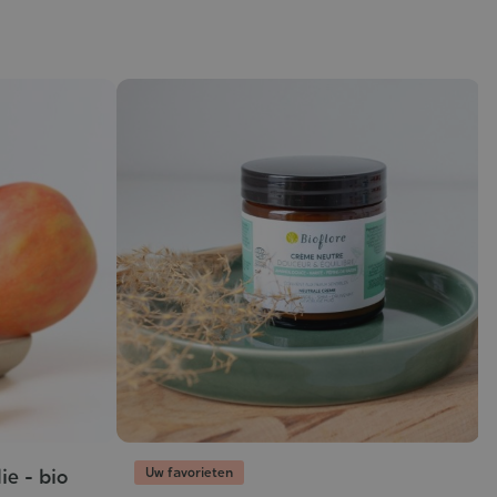
Uw favorieten
ie - bio
J