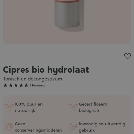
Cipres bio hydrolaat
Tonisch en decongestivum
Grade





1 Reviews
:
5/5
100% puur en
Gecertificeerd
natuurlijk
biologisch
Geen
Inwendig en uitwendig
conserveringsmiddelen
gebruik