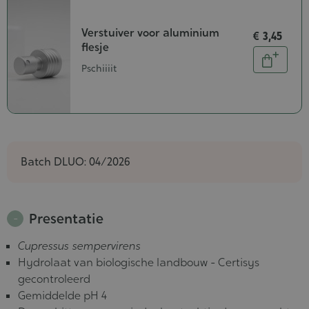
Verstuiver voor aluminium
€ 3,45
flesje
Aantal
In
Pschiiiit
winkel
Batch DLUO: 04/2026
Presentatie
Cupressus sempervirens
Hydrolaat van biologische landbouw - Certisys
gecontroleerd
Gemiddelde pH 4