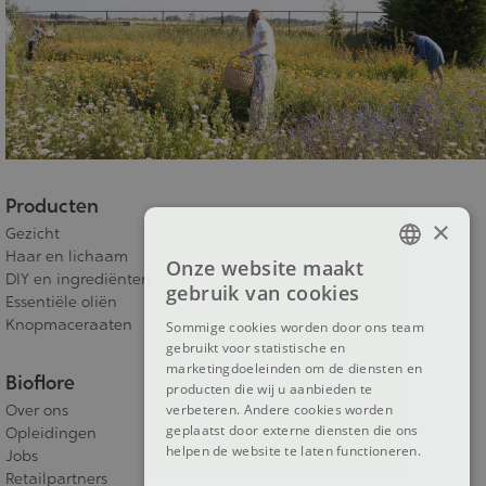
Producten
×
Gezicht
Haar en lichaam
Onze website maakt
FRENCH
DIY en ingrediënten
gebruik van cookies
Essentiële oliën
DUTCH
Knopmaceraaten
Sommige cookies worden door ons team
gebruikt voor statistische en
ENGLISH
marketingdoeleinden om de diensten en
Bioflore
producten die wij u aanbieden te
verbeteren. Andere cookies worden
Over ons
geplaatst door externe diensten die ons
Opleidingen
helpen de website te laten functioneren.
Jobs
Retailpartners