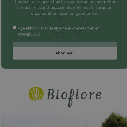
Tips voor een mooie huid, seizoensrituelen, aromatips
en ideeën voor thuiscosmetica. En niet te vergeten
onze aanbiedingen en geschenken.
Ik ga akkoord met de algemene voorwaarden en
privacybeleid
Abonneer