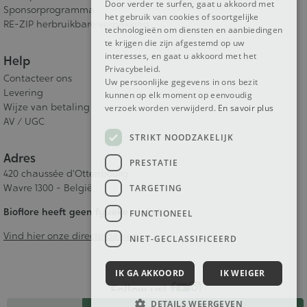
Door verder te surfen, gaat u akkoord met
Sponsorprogramma
het gebruik van cookies of soortgelijke
RE-ZIP herbruikbare verpakking
technologieën om diensten en aanbiedingen
te krijgen die zijn afgestemd op uw
interesses, en gaat u akkoord met het
Help
Privacybeleid.
Contacteer ons
Uw persoonlijke gegevens in ons bezit
Levering
kunnen op elk moment op eenvoudig
Wijze van betaling
verzoek worden verwijderd.
En savoir plus
AV / UGC
STRIKT NOODZAKELIJK
Adres
PRESTATIE
420 chaussée d'Ottenbourg
Wavre 1300 - België
TARGETING
Bioflore heeft geen fysieke winkel.
FUNCTIONEEL
Vind hier onze directe dealers
NIET-GECLASSIFICEERD
IK GA AKKOORD
IK WEIGER
Follow us!
Aantal
DETAILS WEERGEVEN