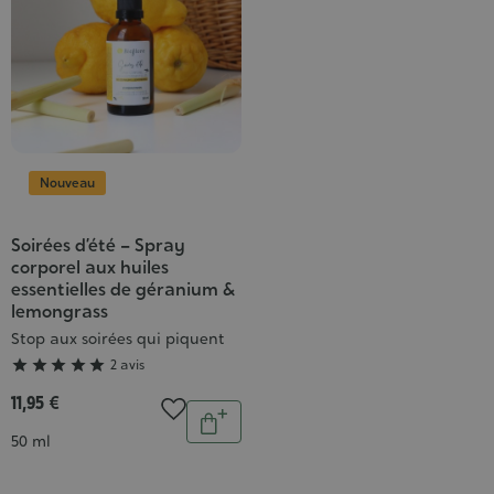
Nouveau
Soirées d’été – Spray
Grade
corporel aux huiles
:
essentielles de géranium &
5/5
lemongrass
Stop aux soirées qui piquent





2 avis
11,95 €
Quantité
Ajouter
Contenance
50 ml
au
panier