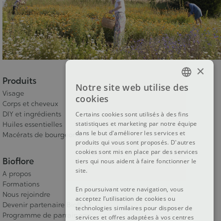
×
Produits
Notre site web utilise des
FRENCH
Visage
cookies
Corps et cheveux
DUTCH
DIY et ingrédients
Certains cookies sont utilisés à des fins
statistiques et marketing par notre équipe
ENGLISH
Huiles essentielles
dans le but d'améliorer les services et
Macérats de bourgeons
produits qui vous sont proposés. D'autres
cookies sont mis en place par des services
Bioflore
tiers qui nous aident à faire fonctionner le
site.
A propos
Formations
En poursuivant votre navigation, vous
Nous rejoindre
acceptez l’utilisation de cookies ou
Devenir partenaire Bioflore
technologies similaires pour disposer de
Programme de parrainage
services et offres adaptées à vos centres