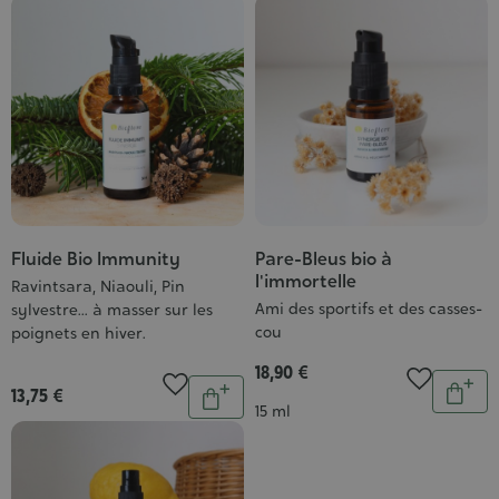
Fluide Bio Immunity
Pare-Bleus bio à
l'immortelle
Ravintsara, Niaouli, Pin
Ami des sportifs et des casses-
sylvestre... à masser sur les
cou
poignets en hiver.
18,90 €
Quantit
Quantité
13,75 €
Ajou
Ajouter
Contenance
15 ml
au
au
pani
panier