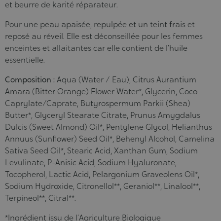
et beurre de karité réparateur.
Pour une peau apaisée, repulpée et un teint frais et
reposé au réveil. Elle est déconseillée pour les femmes
enceintes et allaitantes car elle contient de l’huile
essentielle.
Composition :
Aqua (Water / Eau), Citrus Aurantium
Amara (Bitter Orange) Flower Water*, Glycerin, Coco-
Caprylate/Caprate, Butyrospermum Parkii (Shea)
Butter*, Glyceryl Stearate Citrate, Prunus Amygdalus
Dulcis (Sweet Almond) Oil*, Pentylene Glycol, Helianthus
Annuus (Sunflower) Seed Oil*, Behenyl Alcohol, Camelina
Sativa Seed Oil*, Stearic Acid, Xanthan Gum, Sodium
Levulinate, P-Anisic Acid, Sodium Hyaluronate,
Tocopherol, Lactic Acid, Pelargonium Graveolens Oil*,
Sodium Hydroxide, Citronellol**, Geraniol**, Linalool**,
Terpineol**, Citral**.
*Ingrédient issu de l’Agriculture Biologique