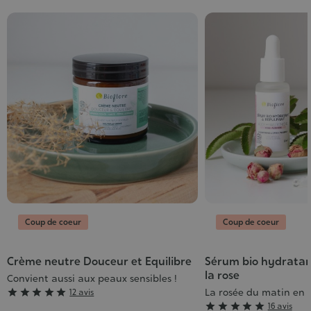
Coup de coeur
Coup de coeur
Crème neutre Douceur et Equilibre
Sérum bio hydratan
la rose
Convient aussi aux peaux sensibles !
Grade
La rosée du matin en 





12 avis
Grade





16 avis
: