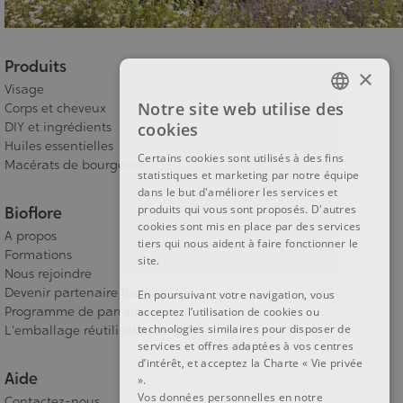
Produits
×
Visage
Notre site web utilise des
Corps et cheveux
FRENCH
DIY et ingrédients
cookies
Huiles essentielles
DUTCH
Certains cookies sont utilisés à des fins
Macérats de bourgeons
statistiques et marketing par notre équipe
ENGLISH
dans le but d'améliorer les services et
produits qui vous sont proposés. D'autres
Bioflore
cookies sont mis en place par des services
A propos
tiers qui nous aident à faire fonctionner le
Formations
site.
Nous rejoindre
Devenir partenaire Bioflore
En poursuivant votre navigation, vous
Programme de parrainage
acceptez l’utilisation de cookies ou
technologies similaires pour disposer de
L'emballage réutilisable RE-ZIP
services et offres adaptées à vos centres
d’intérêt, et acceptez la Charte « Vie privée
Aide
».
Vos données personnelles en notre
Contactez-nous