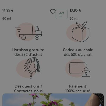
:
5/5
5/5
14,95 €
13,95 €
Quantité
Ajouter
Contenance
Contenance
60 ml
30 ml
au
panier
Livraison gratuite
Cadeau au choix
dès 39€ d’achat
dès 50€ d’achat
Des questions ?
Paiement
Contactez-nous
100% sécurisé