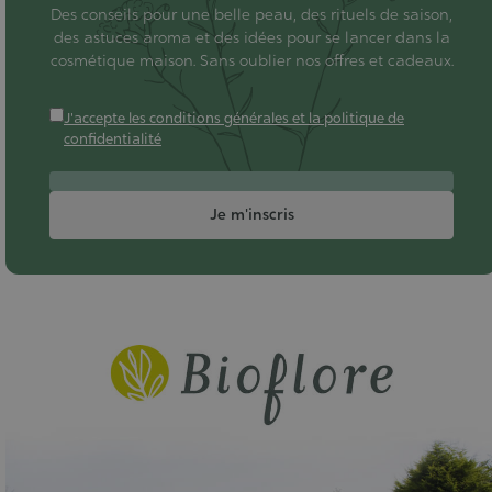
Des conseils pour une belle peau, des rituels de saison,
des astuces aroma et des idées pour se lancer dans la
cosmétique maison. Sans oublier nos offres et cadeaux.
J'accepte les conditions générales et la politique de
confidentialité
Je m'inscris