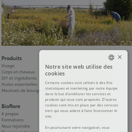
×
Produits
Visage
Notre site web utilise des
FRENCH
Corps et cheveux
cookies
DIY et ingrédients
DUTCH
Certains cookies sont utilisés à des fins
Huiles essentielles
statistiques et marketing par notre équipe
ENGLISH
Macérats de bourgeons
dans le but d'améliorer les services et
produits qui vous sont proposés. D'autres
cookies sont mis en place par des services
Bioflore
tiers qui nous aident à faire fonctionner le
A propos
site.
Formations
Nous rejoindre
En poursuivant votre navigation, vous