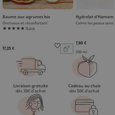
Baume aux agrumes bio
Hydrolat d'Hamamél
Onctueux et réconfortant
Calme les peaux sensi
Grade





15 avis
:
5/5
7,60 €
Quantité
17,25 €
Ajouter
Contenance
200 ml
au
panier
Livraison gratuite
Cadeau au choix
dès 39€ d’achat
dès 50€ d’achat