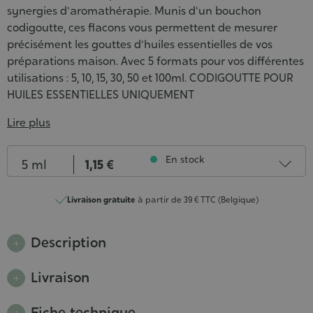
synergies d'aromathérapie. Munis d'un bouchon
codigoutte, ces flacons vous permettent de mesurer
précisément les gouttes d'huiles essentielles de vos
préparations maison. Avec 5 formats pour vos différentes
utilisations : 5, 10, 15, 30, 50 et 100ml. CODIGOUTTE POUR
HUILES ESSENTIELLES UNIQUEMENT
Lire plus
Contenance
En stock
5 ml
1,15 €
10 ml
0,95 €
Livraison gratuite
à partir de 39 € TTC (Belgique)
En stock
15 ml
1,15 €
En stock
Description
30 ml
1,20 €
En stock
Livraison
50 ml
1,50 €
En stock
Fiche technique