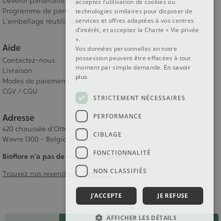
Devenir partenaire Bioflore
acceptez l’utilisation de cookies ou
Programme de parrainage
technologies similaires pour disposer de
services et offres adaptées à vos centres
L'emballage réutilisable RE-ZIP
d’intérêt, et acceptez la Charte « Vie privée
».
Aide
Vos données personnelles en notre
possession peuvent être effacées à tout
Contactez-nous
moment par simple demande.
En savoir
Livraison
plus
Modes de paiement
CGV / CGU
STRICTEMENT NÉCESSAIRES
PERFORMANCE
Adresse
420 chaussée d'Ottenbourg
CIBLAGE
Wavre 1300 - Belgique
FONCTIONNALITÉ
Bioflore n’a pas de magasin physique.
NON CLASSIFIÉS
Trouvez nos revendeurs directs ici
J'ACCEPTE
JE REFUSE
Suivez-nous !
Quantité
AFFICHER LES DÉTAILS