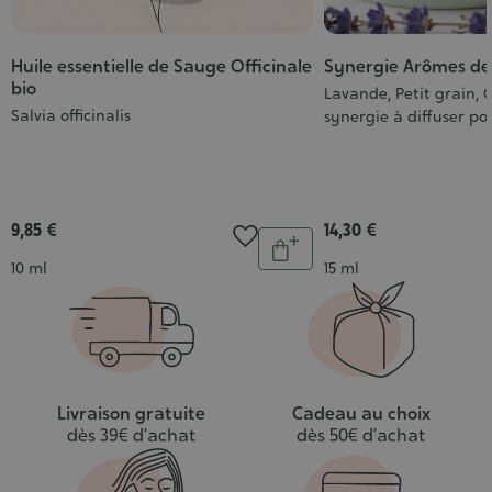
Huile essentielle de Sauge Officinale
Synergie Arômes de 
bio
Lavande, Petit grain, 
Salvia officinalis
synergie à diffuser pou
9,85 €
14,30 €
Quantité
Ajouter
Contenance
Contenance
10 ml
15 ml
au
panier
Livraison gratuite
Cadeau au choix
dès 39€ d’achat
dès 50€ d’achat