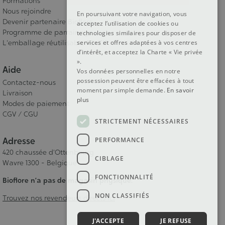
Formations
Nous rejoindre
En poursuivant votre navigation, vous
Devenir partenaire Bioflore
acceptez l’utilisation de cookies ou
Programme de parrainage
technologies similaires pour disposer de
L'emballage réutilisable RE-ZIP
services et offres adaptées à vos centres
d’intérêt, et acceptez la Charte « Vie privée
».
Aide
Vos données personnelles en notre
possession peuvent être effacées à tout
Contactez-nous
moment par simple demande.
En savoir
Livraison
plus
Modes de paiement
CGV / CGU
STRICTEMENT NÉCESSAIRES
Adresse
PERFORMANCE
420 chaussée d'Ottenbourg
CIBLAGE
Wavre 1300 - Belgique
FONCTIONNALITÉ
Bioflore n’a pas de magasin physique.
NON CLASSIFIÉS
Trouvez nos revendeurs directs ici
J'ACCEPTE
JE REFUSE