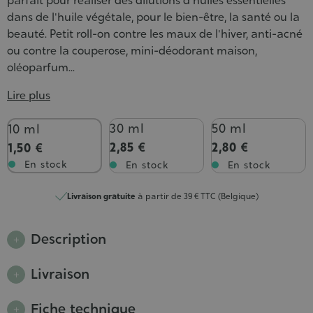
parfait pour réaliser des dilutions d'huiles essentielles
dans de l'huile végétale, pour le bien-être, la santé ou la
beauté. Petit roll-on contre les maux de l'hiver, anti-acné
ou contre la couperose, mini-déodorant maison,
oléoparfum...
Lire plus
Contenance
30 ml
50 ml
10 ml
2,85 €
2,80 €
1,50 €
En stock
En stock
En stock
Livraison gratuite
à partir de 39 € TTC (Belgique)
Description
Livraison
Fiche technique