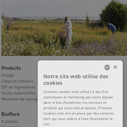
×
Produits
Visage
Notre site web utilise des
FRENCH
Corps et cheveux
cookies
DIY et ingrédients
DUTCH
Certains cookies sont utilisés à des fins
Huiles essentielles
statistiques et marketing par notre équipe
ENGLISH
Macérats de bourgeons
dans le but d'améliorer les services et
produits qui vous sont proposés. D'autres
Bioflore
cookies sont mis en place par des services
tiers qui nous aident à faire fonctionner le
A propos
site.