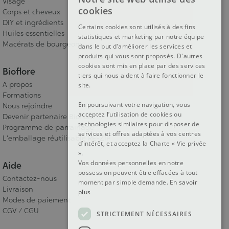
Visage
FRENCH
cookies
Corps et cheveux
DUTCH
DIY et ingrédients
Certains cookies sont utilisés à des fins
Huiles essentielles
statistiques et marketing par notre équipe
ENGLISH
Macérats de bourgeons
dans le but d'améliorer les services et
produits qui vous sont proposés. D'autres
cookies sont mis en place par des services
Bioflore
tiers qui nous aident à faire fonctionner le
A propos
site.
Formations
En poursuivant votre navigation, vous
Nous rejoindre
acceptez l’utilisation de cookies ou
Devenir partenaire Bioflore
technologies similaires pour disposer de
Programme de parrainage
services et offres adaptées à vos centres
L'emballage réutilisable RE-ZIP
d’intérêt, et acceptez la Charte « Vie privée
».
Vos données personnelles en notre
Aide
possession peuvent être effacées à tout
Contactez-nous
moment par simple demande.
En savoir
Livraison
plus
Modes de paiement
CGV / CGU
STRICTEMENT NÉCESSAIRES