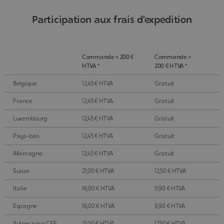
Participation aux frais d’expedition
Commande < 200 €
Commande >
HTVA *
200 € HTVA *
Belgique
12,45 € HTVA
Gratuit
France
12,45 € HTVA
Gratuit
Luxembourg
12,45 € HTVA
Gratuit
Pays-bas
12,45 € HTVA
Gratuit
Allemagne
12,45 € HTVA
Gratuit
Suisse
21,00 € HTVA
12,50 € HTVA
Italie
16,00 € HTVA
9,90 € HTVA
Espagne
16,00 € HTVA
9,90 € HTVA
Autres pays CEE
21,00 € HTVA
17,50 € HTVA