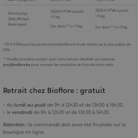
35,00 € HTVA si poids
45,00 € HTVA si poids
Autres pays
< 5 kg
< 5 kg
(Asie, Afrique,
Amériques)
Sur devis ** si > 5 kg
Sur devis ** si > 5 kg
* 70 € HTVA pour les partenaires bénéficiant d’une remise sur le prix public de
10%.
** Veuillez prendre contact avec notre service clientèle via l’adresse
pro@bioflore.be
pour recevoir les modalités de frais de ports réels.
Retrait chez Bioflore : gratuit
du
lundi au jeudi
de 9h à 12h30 et de 13h30 à 16h30,
le
vendredi
de 9h à 12h30 et de 13h30 à 14h30.
Attention :
la commande doit avoir été finalisée sur la
boutique en ligne.