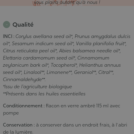
vous plaira autant qu’à nous !
Qualité
INCI :
Corylus avellana seed oil*, Prunus amygdalus dulcis
oil*, Sesamum indicum seed oil*, Vanilla planifolia fruit*,
Citrus reticulata peel oil*, Abies balsamea needle oil*,
Elettaria cardamomum seed oil*, Cinnamomum
zeylanicum bark oil*, Tocopherol*, Helianthus annuus
seed oil*, Linalool**, Limonene**, Geraniol**, Citral**,
Cinnamaldehyde**.
*Issu de l'agriculture biologique
**Présents dans les huiles essentielles
Conditionnement :
flacon en verre ambré 115 ml avec
pompe
Conservation :
à conserver dans un endroit frais, à l'abri
de la lumière.