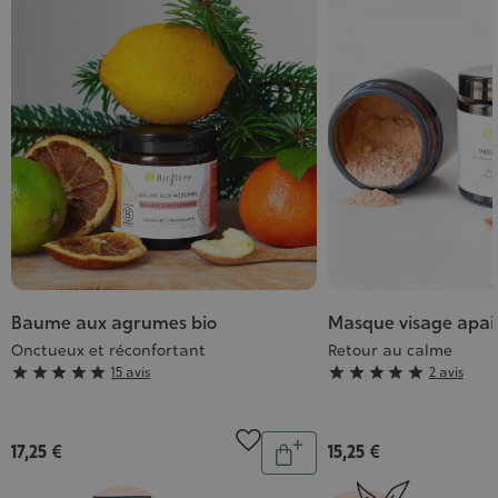
Baume aux agrumes bio
Masque visage apai
Onctueux et réconfortant
Retour au calme
Grade
Grade





15 avis





2 avis
:
:
5/5
5/5
Quantité
17,25 €
15,25 €
Ajouter
au