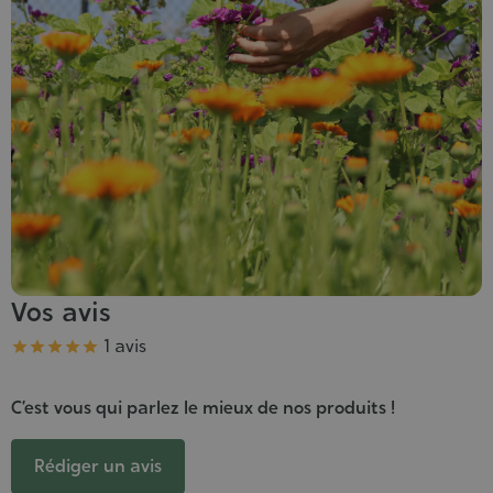
Vos avis
Note
1 avis





C’est vous qui parlez le mieux de nos produits !
Rédiger un avis