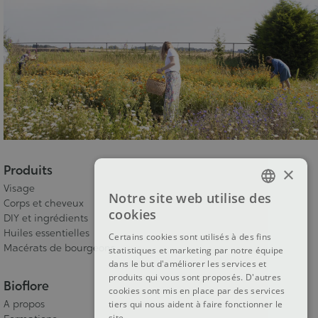
Produits
×
Visage
Notre site web utilise des
Corps et cheveux
FRENCH
cookies
DIY et ingrédients
DUTCH
Huiles essentielles
Certains cookies sont utilisés à des fins
Macérats de bourgeons
statistiques et marketing par notre équipe
ENGLISH
dans le but d'améliorer les services et
produits qui vous sont proposés. D'autres
Bioflore
cookies sont mis en place par des services
A propos
tiers qui nous aident à faire fonctionner le
site.