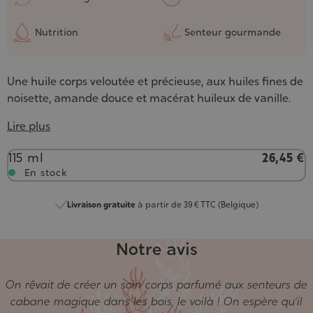
Nutrition
Senteur gourmande
Une huile corps veloutée et précieuse, aux huiles fines de
noisette, amande douce et macérat huileux de vanille.
Lire plus
Contenance
115 ml
26,45 €
En stock
Livraison gratuite
à partir de 39 € TTC (Belgique)
Notre avis
On rêvait de créer un soin corps parfumé aux senteurs de
cabane magique dans les bois, le voilà ! On espère qu’il