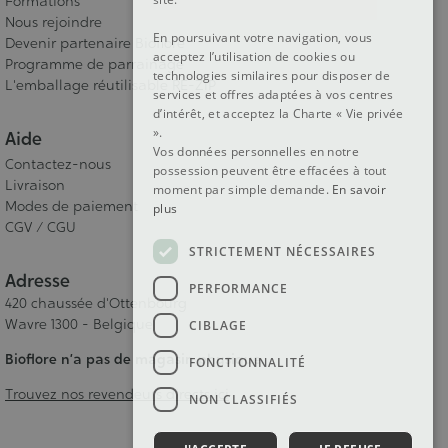
Formations
Nous rejoindre
En poursuivant votre navigation, vous
Devenir partenaire Bioflore
acceptez l’utilisation de cookies ou
Programme de parrainage
technologies similaires pour disposer de
L'emballage réutilisable RE-ZIP
services et offres adaptées à vos centres
d’intérêt, et acceptez la Charte « Vie privée
».
Aide
Vos données personnelles en notre
Contactez-nous
possession peuvent être effacées à tout
Livraison
moment par simple demande.
En savoir
Modes de paiement
plus
CGV / CGU
STRICTEMENT NÉCESSAIRES
Adresse
PERFORMANCE
420 chaussée d'Ottenbourg
Wavre 1300 - Belgique
CIBLAGE
Bioflore n’a pas de magasin physique.
FONCTIONNALITÉ
Trouvez nos revendeurs directs ici
NON CLASSIFIÉS