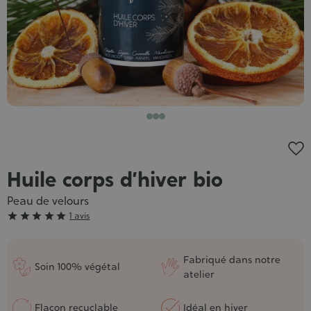
Huile corps d’hiver bio
Peau de velours
Grade





1 avis
:
5/5
Fabriqué dans notre
Soin 100% végétal
atelier
Flacon recyclable
Idéal en hiver