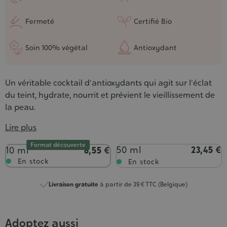
Fermeté
Certifié Bio
Soin 100% végétal
Antioxydant
Un véritable cocktail d'antioxydants qui agit sur l'éclat
du teint, hydrate, nourrit et prévient le vieillissement de
la peau.
Lire plus
Format découverte
Contenance
50 ml
23,45 €
10 ml
8,55 €
En stock
En stock
Livraison gratuite
à partir de 39 € TTC (Belgique)
Adoptez aussi