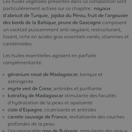
Les huiles végétales présentes dans sa composition sont
particulièrement actives sur ce chapitre :
noyaux
d'abricot de Turquie, jojoba du Pérou, fruit de l'argousier
des bords de la Baltique
,
prune de Gascogne
composent
un cocktail puissamment anti-oxydant, restructurant,
lissant, riche en acides gras essentiels variés, vitamines et
caroténoïdes.
Les huiles essentielles agissent en parfaite
complémentarité :
géranium rosat de Madagascar
, tonique et
astringente
myrte vert de Corse
, antirides et purifiante
katrafay de Madagascar
stimulante des facultés
d'hydratation de la peau et apaisante
ciste d'Espagne
, cicatrisante et antirides
carotte sauvage de France
, revitalisante des couches
profondes de la peau
l'incomparable
rose de Bulgarie
, stimulante des peaux