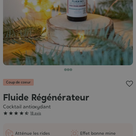
Coup de coeur
Fluide Régénérateur
Cocktail antioxydant
Grade





18 avis
:
4/5
Atténue les rides
Effet bonne mine