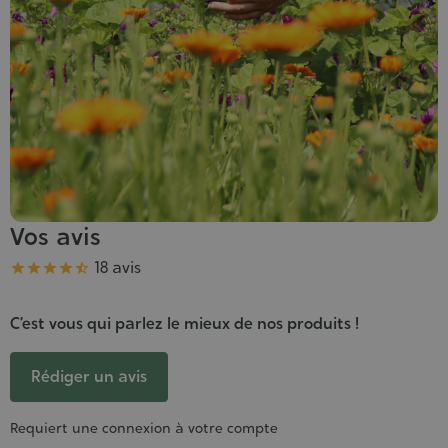
Vos avis
Note
18 avis





C’est vous qui parlez le mieux de nos produits !
Rédiger un avis
Requiert une connexion à votre compte