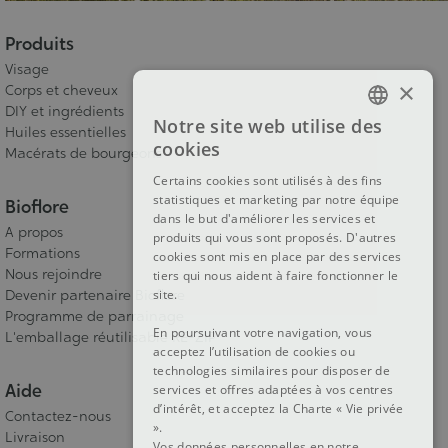
Produits
Visage
×
Corps et cheveux
DIY et ingrédients
Notre site web utilise des
Huiles essentielles
FRENCH
cookies
Macérats de bourgeons
DUTCH
Certains cookies sont utilisés à des fins
statistiques et marketing par notre équipe
ENGLISH
Bioflore
dans le but d'améliorer les services et
A propos
produits qui vous sont proposés. D'autres
Formations
cookies sont mis en place par des services
Nous rejoindre
tiers qui nous aident à faire fonctionner le
site.
Devenir partenaire Bioflore
Programme de parrainage
En poursuivant votre navigation, vous
L'emballage réutilisable RE-ZIP
acceptez l’utilisation de cookies ou
technologies similaires pour disposer de
Aide
services et offres adaptées à vos centres
d’intérêt, et acceptez la Charte « Vie privée
Contactez-nous
».
Livraison
Vos données personnelles en notre