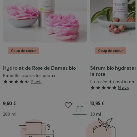
Coup de coeur
Coup de coeur
Hydrolat de Rose de Damas bio
Sérum bio hydratan
la rose
Embellit toutes les peaux
Grade
La rosée du matin en 





14 avis
Grade





16 avis
:
:
4/5
5/5
9,60 €
13,95 €
Quantité
Ajouter
Contenance
Contenance
200 ml
30 ml
au
panier