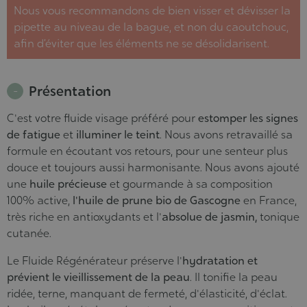
Nous vous recommandons de bien visser et dévisser la
pipette au niveau de la bague, et non du caoutchouc,
afin d’éviter que les éléments ne se désolidarisent.
Présentation
C'est votre fluide visage préféré pour
estomper les signes
de fatigue
et
illuminer le teint
. Nous avons retravaillé sa
formule en écoutant vos retours, pour une senteur plus
douce et toujours aussi harmonisante. Nous avons ajouté
une
huile précieuse
et gourmande à sa composition
100% active,
l'huile de prune bio de Gascogne
en France,
très riche en antioxydants et l'
absolue de jasmin,
tonique
cutanée.
Le Fluide Régénérateur préserve l'
hydratation et
prévient le vieillissement de la peau
. Il tonifie la peau
ridée, terne, manquant de fermeté, d'élasticité, d'éclat.