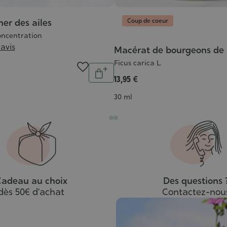
Coup de coeur
er des ailes
oncentration
 avis
Macérat de bourgeons de F
Ficus carica L.
Quantité
Ajouter
13,95 €
au
Contenance
30 ml
panier
adeau au choix
Des questions 
dès 50€ d’achat
Contactez-nou