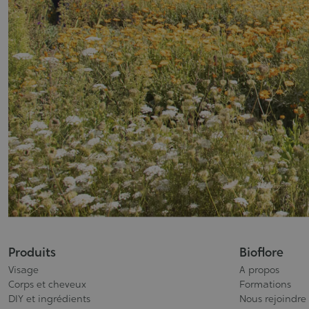
Produits
Bioflore
Visage
A propos
Corps et cheveux
Formations
DIY et ingrédients
Nous rejoindre