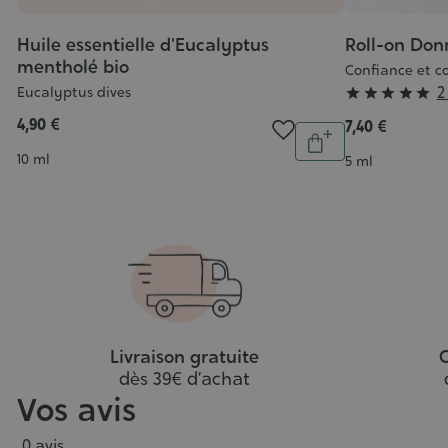
s
Huile essentielle d'Eucalyptus
Roll-on Donn
mentholé bio
Confiance et c
Grade
2
n à
Eucalyptus dives





:
4,90 €
7,40 €
Quantité
5/5
tité
Ajouter
Contenance
10 ml
Contenance
5 ml
jouter
au
au
panier
anier
Livraison gratuite
C
dès 39€ d’achat
Vos avis
0 avis