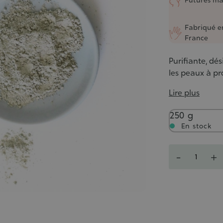
Fabriqué e
France
Purifiante, dés
les peaux à pr
Lire plus
Poids
250 g
En stock
Quantité
-
+