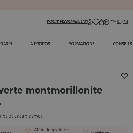
ESPACE PRO
PARRAINAGE
FR
/
NL
/
EN
-GASPI
A PROPOS
FORMATIONS
CONSEILS
 verte montmorillonite
e
ues et cataplasmes
Affine le grain de
amans
Purifiant