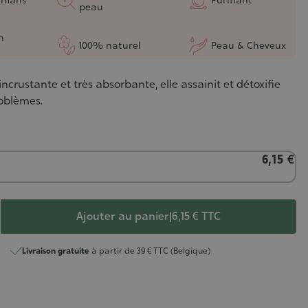
peau
n
100% naturel
Peau & Cheveux
incrustante et très absorbante, elle assainit et détoxifie
oblèmes.
6,15 €
Ajouter au panier
|
6,15 €
TTC
Livraison gratuite
à partir de 39 € TTC (Belgique)