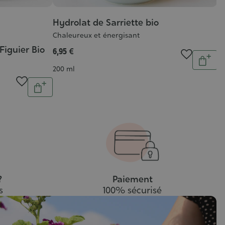
Hydrolat de Sarriette bio
F
Chaleureux et énergisant
Fl
iguier Bio
6,95 €
3,
Quantit
Ajout
Contenance
C
200 ml
50
au
Quantité
pani
Ajouter
au
panier
?
Paiement
s
100% sécurisé