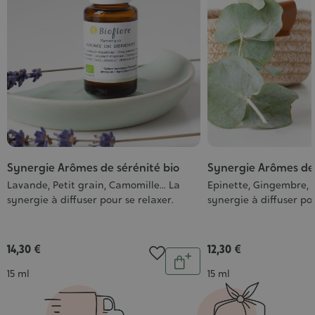
Synergie Arômes de sérénité bio
Synergie Arômes de v
Lavande, Petit grain, Camomille... La
Epinette, Gingembre, G
synergie à diffuser pour se relaxer.
synergie à diffuser po
14,30 €
12,30 €
Quantité
Ajouter
Contenance
Contenance
15 ml
15 ml
au
panier