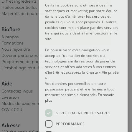
DIY et ingrédients
DUTCH
Certains cookies sont utilisés à des fins
Huiles essentielles
statistiques et marketing par notre équipe
ENGLISH
Macérats de bourgeons
dans le but d'améliorer les services et
produits qui vous sont proposés. D'autres
cookies sont mis en place par des services
Bioflore
tiers qui nous aident à faire fonctionner le
A propos
site.
Formations
Nous rejoindre
En poursuivant votre navigation, vous
Devenir partenaire Bioflore
acceptez l’utilisation de cookies ou
technologies similaires pour disposer de
Programme de parrainage
services et offres adaptées à vos centres
L'emballage réutilisable RE-ZIP
d’intérêt, et acceptez la Charte « Vie privée
».
Aide
Vos données personnelles en notre
possession peuvent être effacées à tout
Contactez-nous
moment par simple demande.
En savoir
Livraison
plus
Modes de paiement
CGV / CGU
STRICTEMENT NÉCESSAIRES
PERFORMANCE
Adresse
420 chaussée d'Ottenbourg