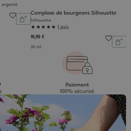
ul argenté
Complexe de bourgeons Silhouette
Quantité
Silhouette
Ajouter
Grade
1 avis





au
:
panier
16,95 €
Quantit
5/5
Ajout
Contenance
30 ml
au
pani
?
Paiement
s
100% sécurisé