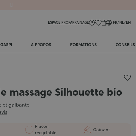
ESPACE PRO
PARRAINAGE
FR
/
NL
/
EN
-GASPI
A PROPOS
FORMATIONS
CONSEILS
de massage Silhouette bio
e et galbante
avis
Flacon
Gainant
recyclable