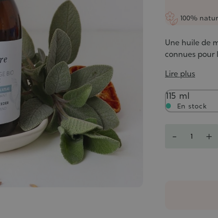
100% natur
Une huile de m
connues pour l
Lire plus
Contenance
115 ml
En stock
Quantité
-
+