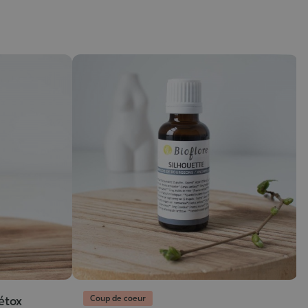
Coup de coeur
étox