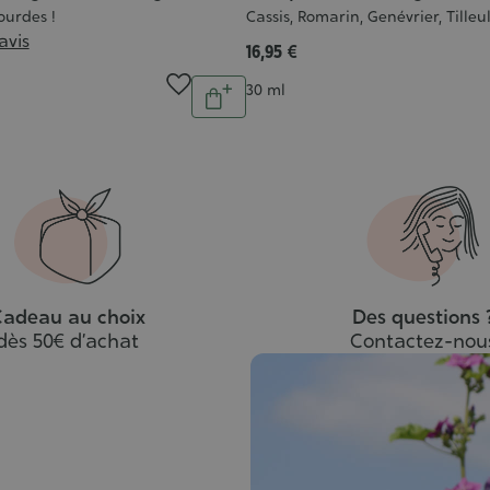
ourdes !
Cassis, Romarin, Genévrier, Tille
 avis
16,95 €
Quantité
Contenance
30 ml
Ajouter
au
panier
adeau au choix
Des questions 
dès 50€ d’achat
Contactez-nou