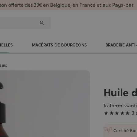
ison offerte dès 39€ en Belgique, en France et aux Pays-bas
IELLES
MACÉRATS DE BOURGEONS
BRADERIE ANTI
E BIO
Huile 
Raffermissant
Grade
3 





:
5/5
Certifié Bio