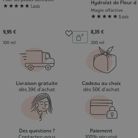
Hydrolat de Fleur d
Grade





1 avis
Magie olfactive
:
Grade





6 avis
5/5
:
5/5
9,95 €
8,35 €
Quantité
Ajouter
Contenance
Contenance
100 ml
200 ml
au
panier
Livraison gratuite
Cadeau au choix
dès 39€ d’achat
dès 50€ d’achat
Des questions ?
Paiement
Contactez-nous
100% sécurisé