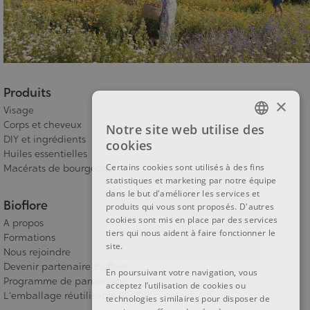
Produits
×
Visage
Corps et cheveux
Notre site web utilise des
FRENCH
DIY et ingrédients
cookies
Huiles essentielles
DUTCH
Certains cookies sont utilisés à des fins
Macérats de bourgeons
statistiques et marketing par notre équipe
ENGLISH
dans le but d'améliorer les services et
Bioflore
produits qui vous sont proposés. D'autres
cookies sont mis en place par des services
A propos
tiers qui nous aident à faire fonctionner le
Formations
site.
Nous rejoindre
Devenir partenaire Bioflore
En poursuivant votre navigation, vous
Programme de parrainage
acceptez l’utilisation de cookies ou
L'emballage réutilisable RE-ZIP
technologies similaires pour disposer de