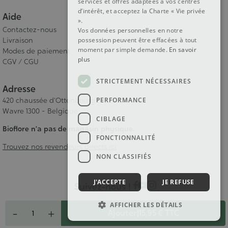
services et offres adaptées à vos centres
d’intérêt, et acceptez la Charte « Vie privée
Aide
».
Contactez-nous
Vos données personnelles en notre
Livraison
possession peuvent être effacées à tout
moment par simple demande.
En savoir
Modes de paiement
plus
CGV / CGU
STRICTEMENT NÉCESSAIRES
Adresse
PERFORMANCE
420 chaussée d'Ottenbourg
Wavre 1300 - Belgique
CIBLAGE
Bioflore n’a pas de magasin physique.
FONCTIONNALITÉ
Trouvez nos revendeurs directs ici
NON CLASSIFIÉS
J'ACCEPTE
JE REFUSE
Suivez-nous !
Quantité
AFFICHER LES DÉTAILS
-
+
Ajouter
|
15,95 €
TTC