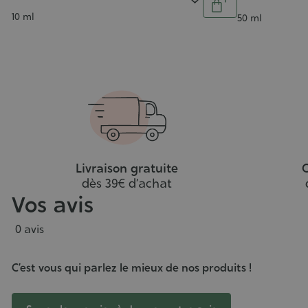
5/5
jouter
Ajouter
Contenance
10 ml
Contenance
50 ml
au
au
anier
panier
Livraison gratuite
C
dès 39€ d’achat
Vos avis
0 avis
C’est vous qui parlez le mieux de nos produits !