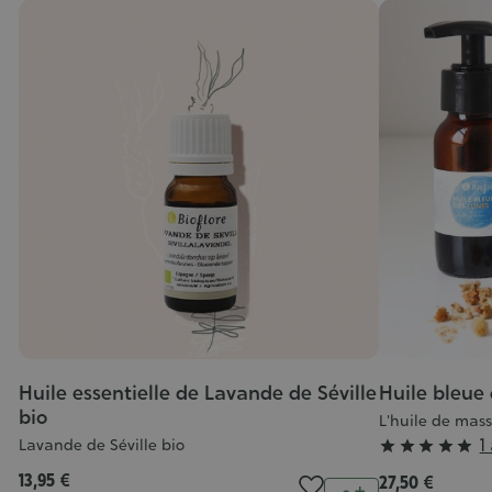
Huile essentielle de Lavande de Séville
Huile bleue
bio
L'huile de mas
Grade
1
Lavande de Séville bio





:
13,95 €
27,50 €
tité
Quantité