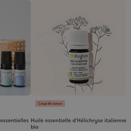
Coup de coeur
F
Ca
 essentielles
Huile essentielle d'Hélichryse italienne
1,
bio