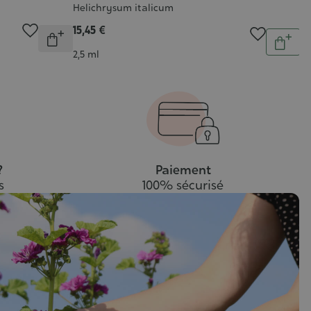
C
10
Helichrysum italicum
15,45 €
Quantité
Quantit
Indisponible
Ajout
Contenance
2,5 ml
au
pani
?
Paiement
s
100% sécurisé