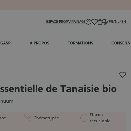
ESPACE PRO
PARRAINAGE
FR
/
NL
/
EN
-GASPI
A PROPOS
FORMATIONS
CONSEILS
ssentielle de Tanaisie bio
nnuum
Flacon
roc
Chémotypée
recyclable