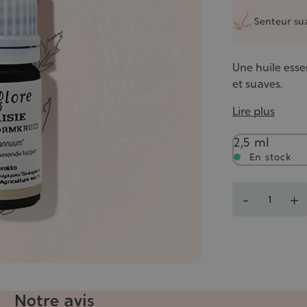
Senteur su
Une huile esse
et suaves.
Lire plus
Contenance
2,5 ml
En stock
Quantité
-
+
Notre avis