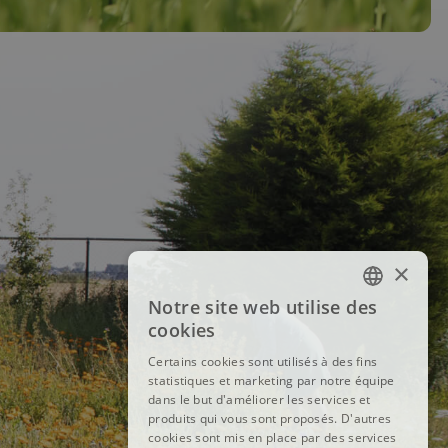
×
Notre site web utilise des
FRENCH
cookies
DUTCH
Certains cookies sont utilisés à des fins
statistiques et marketing par notre équipe
ENGLISH
dans le but d'améliorer les services et
produits qui vous sont proposés. D'autres
cookies sont mis en place par des services