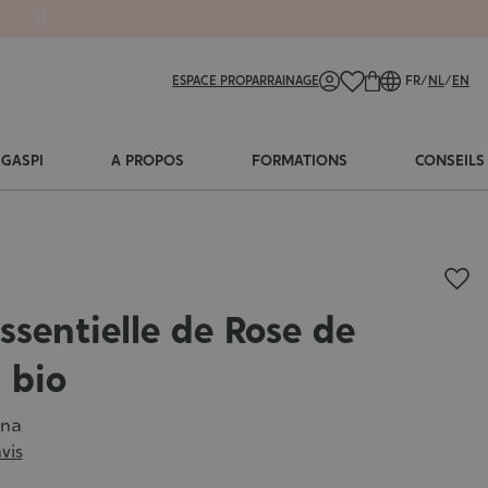
ESPACE PRO
PARRAINAGE
FR
/
NL
/
EN
-GASPI
A PROPOS
FORMATIONS
CONSEILS
ssentielle de Rose de
 bio
ena
avis