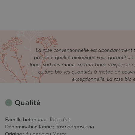
La rose conventionnelle est abondamment tra
présente qualité biologique vous garantit un
flancs sud des monts Sredna Gora, s'explique pa
culture bio, les quantités à mettre en oeuvr
exceptionnelle. La rose bio e
Qualité
Famille botanique :
Rosacées
Dénomination latine :
Rosa damascena
Origine :
Bulgarie ou Maroc