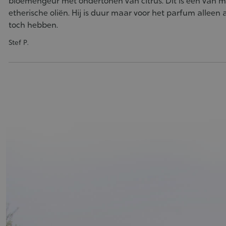
bloemengeur met ondertonen van citrus. Dit is een van mi
etherische oliën. Hij is duur maar voor het parfum alleen a
toch hebben.
Stef P.