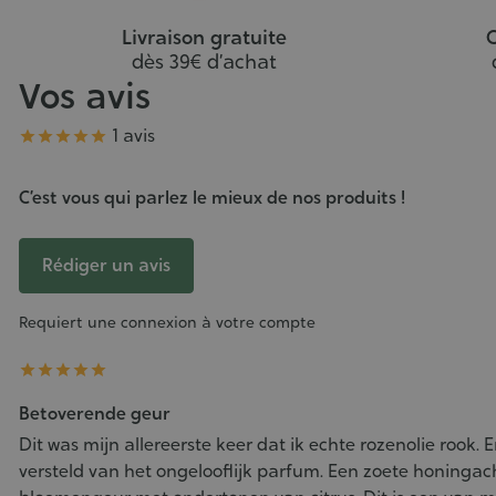
Livraison gratuite
C
dès 39€ d’achat
Vos avis
Note
1 avis





C’est vous qui parlez le mieux de nos produits !
Rédiger un avis
Requiert une connexion à votre compte





Betoverende geur
Dit was mijn allereerste keer dat ik echte rozenolie rook. E
versteld van het ongelooflijk parfum. Een zoete honingac