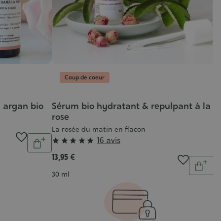
Coup de coeur
 argan bio
Sérum bio hydratant & repulpant à la
rose
La rosée du matin en flacon
Quantité
Grade
16 avis





Ajouter
:
13,95 €
au
Quantit
5/5
Ajout
panier
Contenance
30 ml
au
pani