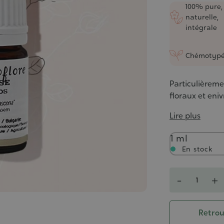
5/5
100% pure,
naturelle,
intégrale
Chémotyp
Particulièreme
floraux et eniv
Lire plus
Contenance
1 ml
En stock
Quantité
-
+
Retrou