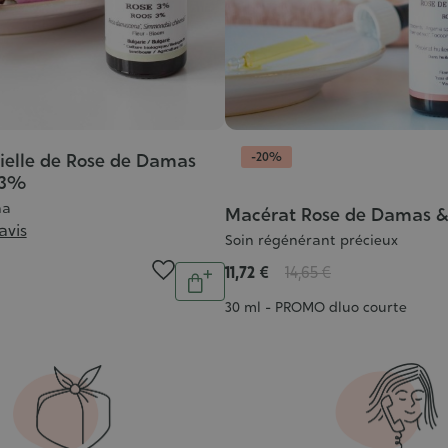
-20%
tielle de Rose de Damas
n 3%
na
Macérat Rose de Damas &
 avis
Soin régénérant précieux
11,72 €
14,65 €
Quantité
Ajouter
Contenance
30 ml - PROMO dluo courte
au
panier