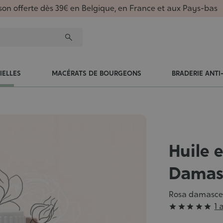
ison offerte dès 39€ en Belgique, en France et aux Pays-bas
IELLES
MACÉRATS DE BOURGEONS
BRADERIE ANTI
Huile e
Damas
Rosa damasc
Grade
1 





: