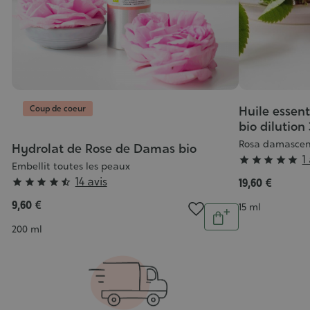
Coup de coeur
Huile essen
bio dilutio
Rosa damasce
Hydrolat de Rose de Damas bio
Grade
1





Embellit toutes les peaux
:
Grade
14 avis
19,60 €





5/5
:
9,60 €
Contenance
15 ml
Quantité
4/5
Ajouter
Contenance
200 ml
au
panier