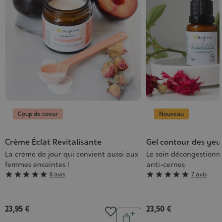
Coup de coeur
Nouveau
Crème Éclat Revitalisante
Gel contour des yeu
La crème de jour qui convient aussi aux
Le soin décongestionn
femmes enceintes !
anti-cernes
Grade
Grade





8 avis





7 avis
:
:
5/5
5/5
23,95 €
23,50 €
Quantité