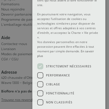
tiers qui nous aident à faire fonctionner le
Formations
site.
Nous rejoindre
En poursuivant votre navigation, vous
Devenir partenaire Bioflore
acceptez l’utilisation de cookies ou
Programme de parrainage
technologies similaires pour disposer de
L'emballage réutilisable RE-ZIP
services et offres adaptées à vos centres
d’intérêt, et acceptez la Charte « Vie privée
Aide
».
Vos données personnelles en notre
Contactez-nous
possession peuvent être effacées à tout
Livraison
moment par simple demande.
En savoir
Modes de paiement
plus
CGV / CGU
STRICTEMENT NÉCESSAIRES
Adresse
PERFORMANCE
420 chaussée d'Ottenbourg
Wavre 1300 - Belgique
CIBLAGE
Bioflore n’a pas de magasin physique.
FONCTIONNALITÉ
Trouvez nos revendeurs directs ici
NON CLASSIFIÉS