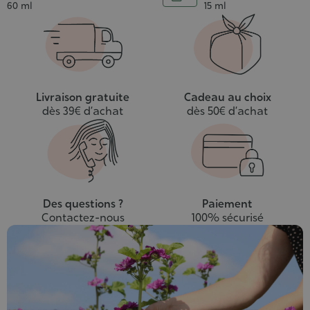
Ajouter
Contenance
Contenance
60 ml
15 ml
au
panier
Livraison gratuite
Cadeau au choix
dès 39€ d’achat
dès 50€ d’achat
Des questions ?
Paiement
Contactez-nous
100% sécurisé