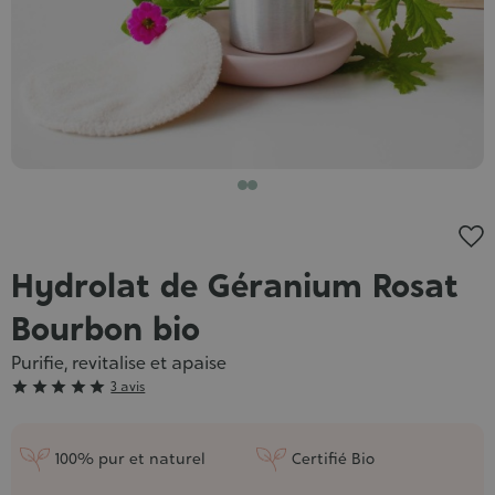
Hydrolat de Géranium Rosat
Bourbon bio
Purifie, revitalise et apaise
Grade





3 avis
:
5/5
100% pur et naturel
Certifié Bio