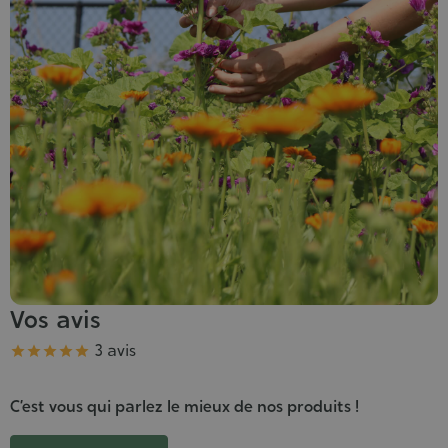
Vos avis
Note
3 avis





C’est vous qui parlez le mieux de nos produits !