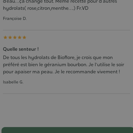
d’eau…ça change tout. Même recette pour d’autres
hydrolats( rose,citron,menthe….) Fr.VD
Françoise D.





Quelle senteur !
De tous les hydrolats de Bioflore, je crois que mon
préféré est bien le géranium bourbon. Je l'utilise le soir
pour apaiser ma peau. Je le recommande vivement !
Isabelle G.