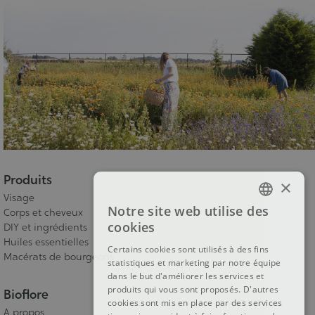
Produits
×
Visage
Notre site web utilise des
Corps et cheveux
FRENCH
cookies
DIY et ingrédients
DUTCH
Huiles essentielles
Certains cookies sont utilisés à des fins
Macérats de bourgeons
statistiques et marketing par notre équipe
ENGLISH
dans le but d'améliorer les services et
produits qui vous sont proposés. D'autres
Bioflore
cookies sont mis en place par des services
A propos