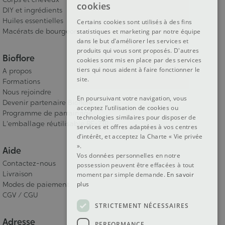
cookies
DIY et ingrédients
DUTCH
Huiles essentielles
Certains cookies sont utilisés à des fins
Macérats de bourgeons
statistiques et marketing par notre équipe
ENGLISH
dans le but d'améliorer les services et
produits qui vous sont proposés. D'autres
Bioflore
cookies sont mis en place par des services
tiers qui nous aident à faire fonctionner le
A propos
site.
Formations
Nous rejoindre
En poursuivant votre navigation, vous
Devenir partenaire Bioflore
acceptez l’utilisation de cookies ou
Programme de parrainage
technologies similaires pour disposer de
L'emballage réutilisable RE-ZIP
services et offres adaptées à vos centres
d’intérêt, et acceptez la Charte « Vie privée
».
Aide
Vos données personnelles en notre
Contactez-nous
possession peuvent être effacées à tout
Livraison
moment par simple demande.
En savoir
Modes de paiement
plus
CGV / CGU
STRICTEMENT NÉCESSAIRES
Adresse
PERFORMANCE