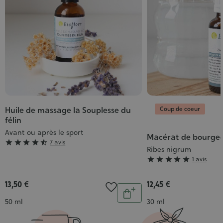
Coup de coeur
Huile de massage la Souplesse du
félin
Avant ou après le sport
Macérat de bourgeon
Grade





7 avis
Ribes nigrum
:
Grade





1 avis
4/5
:
5/5
13,50 €
12,45 €
Quantité
Ajouter
Contenance
Contenance
50 ml
30 ml
au
panier