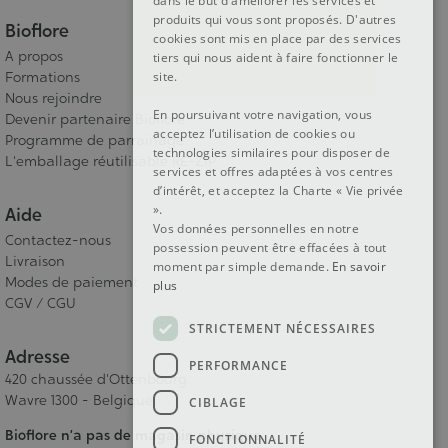
dans le but d'améliorer les services et
produits qui vous sont proposés. D'autres
Bioflore
cookies sont mis en place par des services
A propos
tiers qui nous aident à faire fonctionner le
Formations
site.
Nous rejoindre
En poursuivant votre navigation, vous
Devenir partenaire Bioflore
acceptez l’utilisation de cookies ou
Programme de parrainage
technologies similaires pour disposer de
L'emballage réutilisable RE-ZIP
services et offres adaptées à vos centres
d’intérêt, et acceptez la Charte « Vie privée
».
Aide
Vos données personnelles en notre
Contactez-nous
possession peuvent être effacées à tout
Livraison
moment par simple demande.
En savoir
Modes de paiement
plus
CGV / CGU
STRICTEMENT NÉCESSAIRES
Adresse
PERFORMANCE
420 chaussée d'Ottenbourg
Wavre 1300 - Belgique
CIBLAGE
Bioflore n’a pas de magasin physique.
FONCTIONNALITÉ