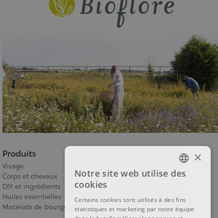
Produits
×
Visage
Notre site web utilise des
Corps et cheveux
FRENCH
cookies
DIY et ingrédients
DUTCH
Huiles essentielles
Certains cookies sont utilisés à des fins
Macérats de bourgeons
statistiques et marketing par notre équipe
ENGLISH