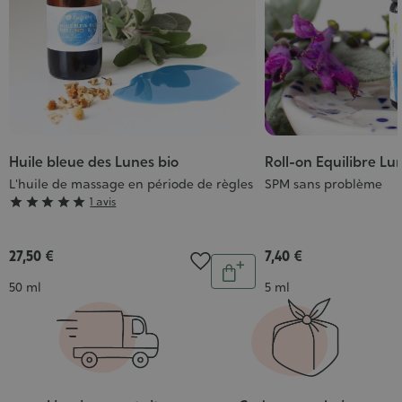
Huile bleue des Lunes bio
Roll-on Equilibre Lu
L'huile de massage en période de règles
SPM sans problème
Grade





1 avis
:
5/5
27,50 €
7,40 €
Quantité
Ajouter
Contenance
Contenance
50 ml
5 ml
au
panier