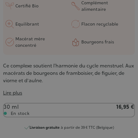
Complément
Certifié Bio
alimentaire
Equilibrant
Flacon recyclable
Macérat mère
Bourgeons frais
concentré
Ce complexe soutient l’harmonie du cycle menstruel. Aux
macérats de bourgeons de framboisier, de figuier, de
viorne et d'aulne.
Lire plus
Contenance
30 ml
16,95 €
En stock
Livraison gratuite
à partir de 39 € TTC (Belgique)