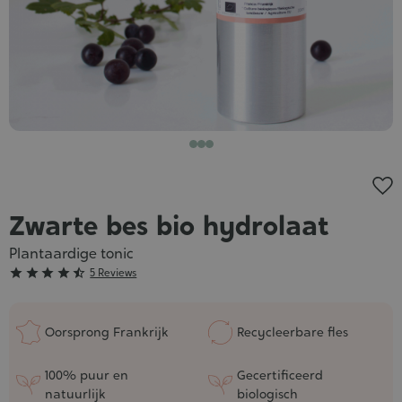
Zwarte bes bio hydrolaat
Plantaardige tonic
Grade





5 Reviews
:
4/5
Oorsprong Frankrijk
Recycleerbare fles
100% puur en
Gecertificeerd
natuurlijk
biologisch