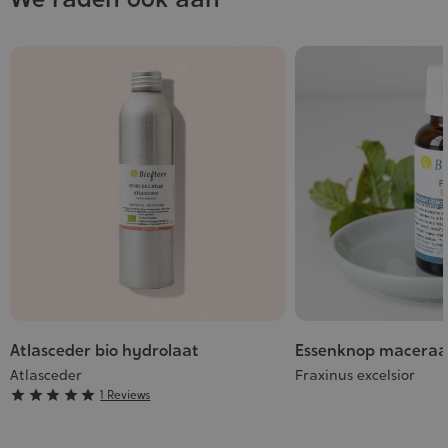
Atlasceder bio hydrolaat
Essenknop maceraa
Atlasceder
Fraxinus excelsior
Grade





1 Reviews
:
5/5