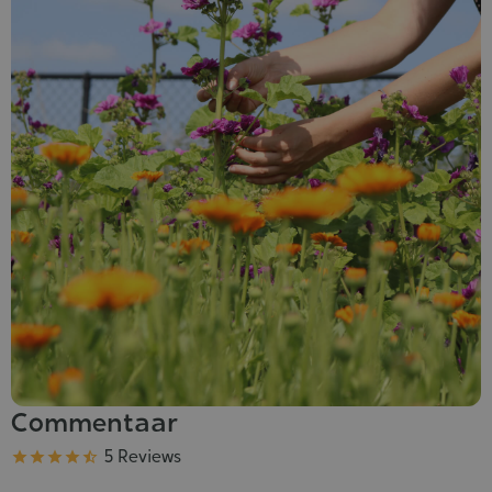
Commentaar
Kwaliteit
5 Reviews




