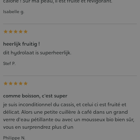
calorie ! Sur ma peau, il est fruité et revigorant.
Isabelle g.





heerlijk fruitig !
dit hydrolaat is superheerlijk.
Stef P.





comme boisson, c'est super
je suis inconditionnel du cassis, et celui ci est fruité et
délicat. Alors une petite cuillère à café dans un grand
verre d'eau pétillante ou avec un mousseux bio bien sûr,
vous en surprendrez plus d'un
Philippe N.