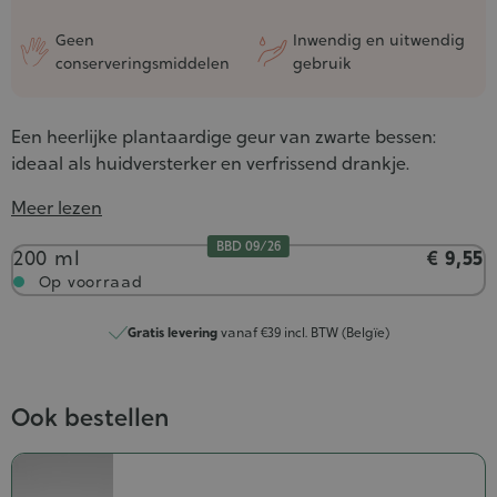
Geen
Inwendig en uitwendig
conserveringsmiddelen
gebruik
Een heerlijke plantaardige geur van zwarte bessen:
ideaal als huidversterker en verfrissend drankje.
Meer lezen
BBD 09/26
Inhoud
200 ml
€ 9,55
Op voorraad
Gratis levering
vanaf €39 incl. BTW (Belgïe)
Ook bestellen