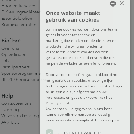
×
Haar en lichaam
Onze website maakt
DIY en ingrediënten
FRENCH
Essentiële oliën
gebruik van cookies
Knopmaceraaten
DUTCH
Sommige cookies worden door ons team
gebruikt voor statistische en
ENGLISH
Bioflore
marketingdoeleinden om de diensten en
producten die wij u aanbieden te
Over ons
verbeteren. Andere cookies worden
Opleidingen
geplaatst door externe diensten die ons
Jobs
helpen de website te laten functioneren.
Retailpartners
Sponsorprogramma
Door verder te surfen, gaat u akkoord met
RE-ZIP herbruikbare verpakking
het gebruik van cookies of soortgelijke
technologieën om diensten en aanbiedingen
te krijgen die zijn afgestemd op uw
Help
interesses, en gaat u akkoord met het
Privacybeleid.
Contacteer ons
Uw persoonlijke gegevens in ons bezit
Levering
kunnen op elk moment op eenvoudig
Wijze van betaling
verzoek worden verwijderd.
En savoir plus
AV / UGC
STRIKT NOODZAKELIJK