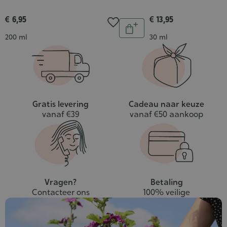
€ 6,95
€ 13,95
Aantal
In
Inhoud
Inhoud
200 ml
30 ml
winkelwagen
Gratis levering
Cadeau naar keuze
vanaf €39
vanaf €50 aankoop
Vragen?
Betaling
Contacteer ons
100% veilige