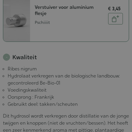
Verstuiver voor aluminium
€ 3,45
flesje
Aantal
In
Pschiiiit
winkel
Kwaliteit
Ribes nigrum
Hydrolaat verkregen van de biologische landbouw:
gecontroleerd Be-Bio-01
Voedingskwaliteit
Oorsprong : Frankrijk
Gebruikt deel: takken/scheuten
Dit hydrosol wordt verkregen door distillatie van de jonge
twijgen en knoppen (niet de vruchten/bessen). Het heeft
een zeer kenmerkend aroma met pittige, plantaardige