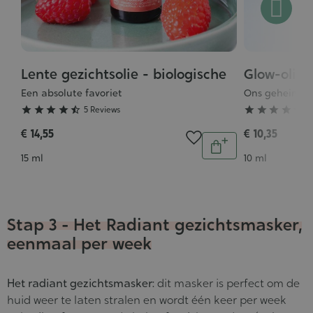
Lente gezichtsolie - biologische
Glow-olie 
Grade
Grade
:
:
Een absolute favoriet
Ons geheim vo
4/5
5/5





5 Reviews





5
€ 14,55
€ 10,35
Aantal
In
Inhoud
Inhoud
15 ml
10 ml
winkelwagen
Stap 3 - Het Radiant gezichtsmasker,
eenmaal per week
Het radiant gezichtsmasker:
dit masker is perfect om de
huid weer te laten stralen en wordt één keer per week