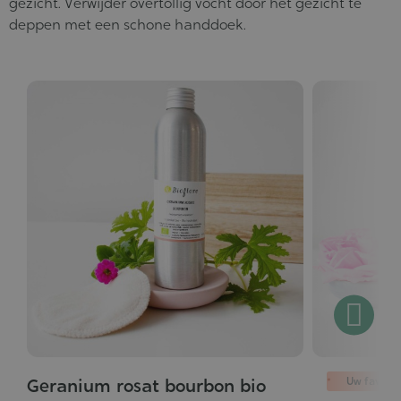
gezicht. Verwijder overtollig vocht door het gezicht te
deppen met een schone handdoek.
Uw favorie
Geranium rosat bourbon bio
Grade