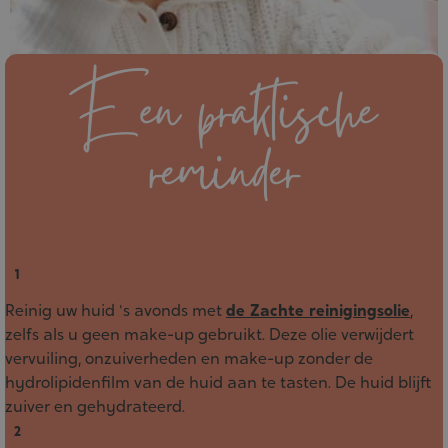
Tips
voor
een
mooie
natuurlijke
huid
Reinig uw huid 's avonds met
de Zachte reinigingsolie
,
zelfs als u geen make-up gebruikt. Deze olie verwijdert
vervuiling, onzuiverheden en make-up zonder de
hydrolipidenfilm van de huid aan te tasten. De huid blijft
zuiver en gehydrateerd.