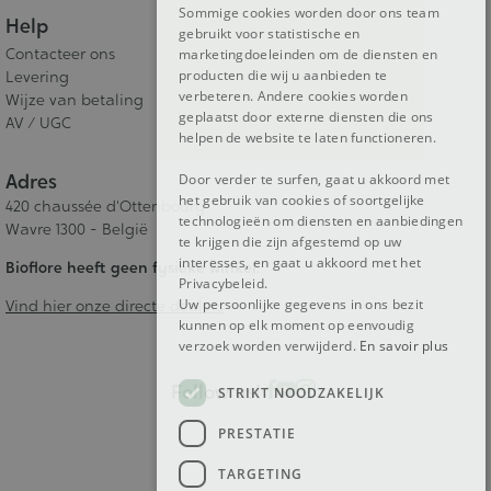
Sommige cookies worden door ons team
Help
gebruikt voor statistische en
ENGLISH
Contacteer ons
marketingdoeleinden om de diensten en
producten die wij u aanbieden te
Levering
verbeteren. Andere cookies worden
Wijze van betaling
geplaatst door externe diensten die ons
AV / UGC
helpen de website te laten functioneren.
Adres
Door verder te surfen, gaat u akkoord met
het gebruik van cookies of soortgelijke
420 chaussée d'Ottenbourg
technologieën om diensten en aanbiedingen
Wavre 1300 - België
te krijgen die zijn afgestemd op uw
interesses, en gaat u akkoord met het
Bioflore heeft geen fysieke winkel.
Privacybeleid.
Uw persoonlijke gegevens in ons bezit
Vind hier onze directe dealers
kunnen op elk moment op eenvoudig
verzoek worden verwijderd.
En savoir plus
Follow us!
STRIKT NOODZAKELIJK
PRESTATIE
TARGETING