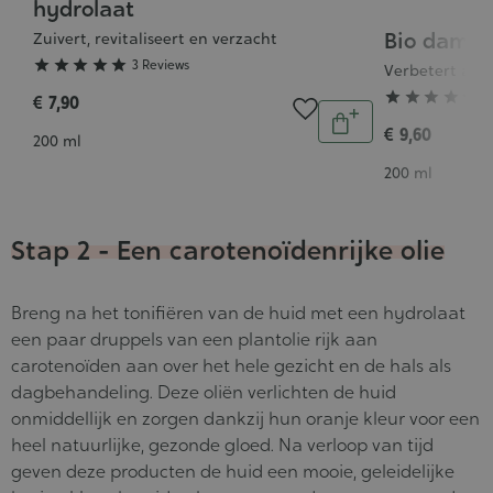
:
hydrolaat
5/5
Bio damas
Grade
Zuivert, revitaliseert en verzacht
:





3 Reviews
Verbetert alle
4/5





1
€ 7,90
Aantal
In
€ 9,60
Inhoud
200 ml
winkelwagen
Inhoud
200 ml
Stap 2 - Een carotenoïdenrijke olie
Breng na het tonifiëren van de huid met een hydrolaat
een paar druppels van
een plantolie rijk aan
carotenoïden
aan over het hele gezicht en de hals als
dagbehandeling. Deze oliën verlichten de huid
onmiddellijk en zorgen dankzij hun oranje kleur voor een
heel natuurlijke, gezonde gloed. Na verloop van tijd
geven deze producten de huid een mooie, geleidelijke