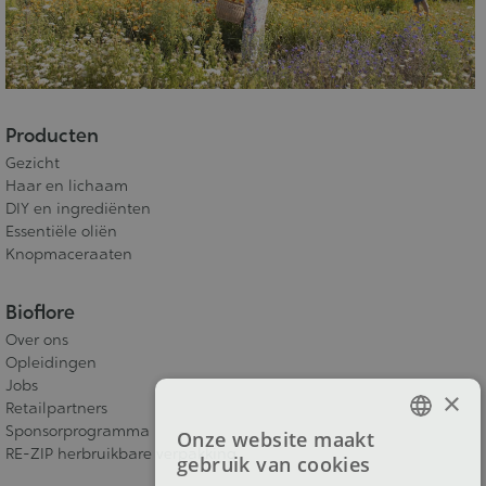
Producten
Gezicht
Haar en lichaam
DIY en ingrediënten
Essentiële oliën
Knopmaceraaten
Bioflore
Over ons
Opleidingen
Jobs
×
Retailpartners
Sponsorprogramma
Onze website maakt
FRENCH
RE-ZIP herbruikbare verpakking
gebruik van cookies
DUTCH