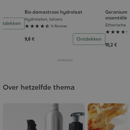
Bio damastroos hydrolaat
Geranium R
Grade
Grade
essentiële o
:
:
Hydrolaten, lotions
ntdekken
Etherische O
4/5
5/5





14 Reviews




9,6 €
Ontdekken
10,2 €
Over hetzelfde thema