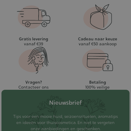
Gratis levering
Cadeau naar keuze
vanaf €39
vanaf €50 aankoop
Vragen?
Betaling
Contacteer ons
100% veilige
Nieuwsbrief
Tips voor een mooie huid, seizoensrituelen, aromatips
en ideeën voor thuiscosmetica. En niet te vergeten
onze aanbiedingen en geschenken.