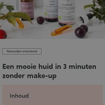
Natuurlijke schoonheid
Een mooie huid in 3 minuten
zonder make-up
Published
:
11-
Inhoud
04-
2023