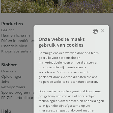
Producten
×
Gezicht
Haar en lichaam
Onze website maakt
DIY en ingrediënten
FRENCH
gebruik van cookies
Essentiële oliën
DUTCH
Knopmaceraaten
Sommige cookies worden door ons team
gebruikt voor statistische en
ENGLISH
marketingdoeleinden om de diensten en
Bioflore
producten die wij u aanbieden te
Over ons
verbeteren. Andere cookies worden
Opleidingen
geplaatst door externe diensten die ons
helpen de website te laten functioneren.
Jobs
Retailpartners
Door verder te surfen, gaat u akkoord met
Sponsorprogramma
het gebruik van cookies of soortgelijke
RE-ZIP herbruikbare verpakking
technologieën om diensten en aanbiedingen
te krijgen die zijn afgestemd op uw
interesses, en gaat u akkoord met het
Help