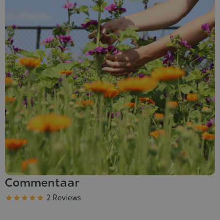
Commentaar
Kwaliteit
2 Reviews




