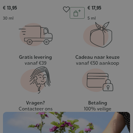
€ 13,95
€ 17,95
Aantal
In
Inhoud
Inhoud
30 ml
5 ml
winkelwagen
Gratis levering
Cadeau naar keuze
vanaf €39
vanaf €50 aankoop
Vragen?
Betaling
Contacteer ons
100% veilige