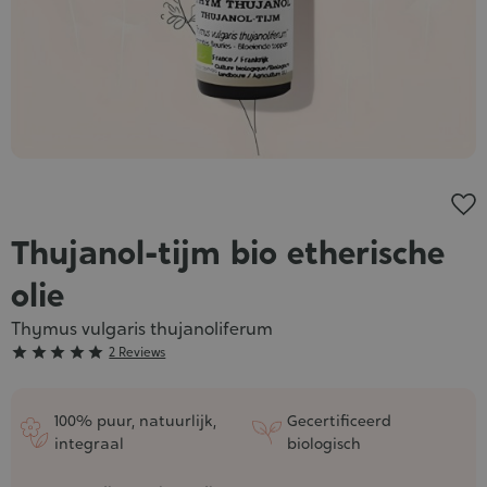
Thujanol-tijm bio etherische
olie
Thymus vulgaris thujanoliferum
Grade





2 Reviews
:
5/5
100% puur, natuurlijk,
Gecertificeerd
integraal
biologisch