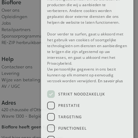
Bioflore
producten die wij u aanbieden te
Over ons
verbeteren. Andere cookies worden
geplaatst door externe diensten die ons
Opleidingen
helpen de website te laten functioneren.
Jobs
Retailpartners
Door verder te surfen, gaat u akkoord met
Sponsorprogramma
het gebruik van cookies of soortgelijke
RE-ZIP herbruikbare verpakking
technologieën om diensten en aanbiedingen
te krijgen die zijn afgestemd op uw
interesses, en gaat u akkoord met het
Help
Privacybeleid.
Contacteer ons
Uw persoonlijke gegevens in ons bezit
Levering
kunnen op elk moment op eenvoudig
Wijze van betaling
verzoek worden verwijderd.
En savoir plus
AV / UGC
STRIKT NOODZAKELIJK
Adres
PRESTATIE
420 chaussée d'Ottenbourg
Wavre 1300 - België
TARGETING
Bioflore heeft geen fysieke winkel.
FUNCTIONEEL
Vind hier onze directe dealers