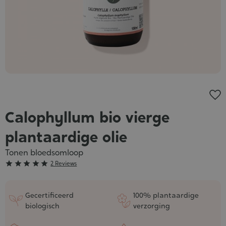
Calophyllum bio vierge
plantaardige olie
Tonen bloedsomloop
Grade





2 Reviews
:
5/5
Gecertificeerd
100% plantaardige
biologisch
verzorging