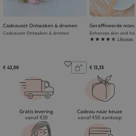
Cadeauset Ontwaken & dromen
Geraffineerde mang
Cadeauset Ontwaken & dromen
Enhances skin and hai
Grade





3 Reviews
:
4/5
Aantal
€ 43,00
€ 13,35
In
winkelwagen
Gratis levering
Cadeau naar keuze
vanaf €39
vanaf €50 aankoop