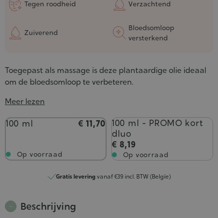
Tegen roodheid
Verzachtend
Bloedsomloop
Zuiverend
versterkend
Toegepast als massage is deze plantaardige olie ideaal
om de bloedsomloop te verbeteren.
Meer lezen
Inhoud
100 ml - PROMO kort
100 ml
€ 11,70
dluo
€ 8,19
Op voorraad
Op voorraad
Gratis levering
vanaf €39 incl. BTW (Belgïe)
Beschrijving