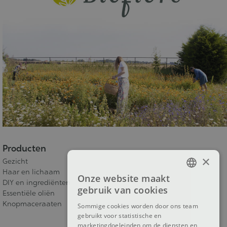
Producten
×
Gezicht
Haar en lichaam
Onze website maakt
FRENCH
DIY en ingrediënten
gebruik van cookies
Essentiële oliën
DUTCH
Knopmaceraaten
Sommige cookies worden door ons team
gebruikt voor statistische en
ENGLISH
marketingdoeleinden om de diensten en