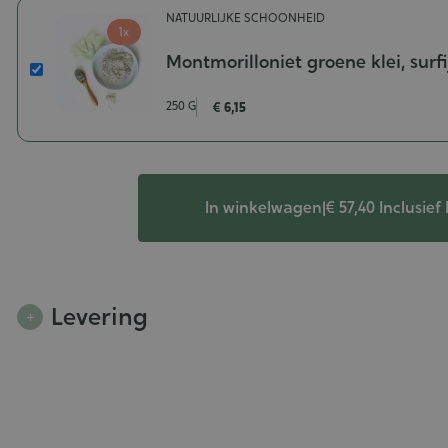
NATUURLIJKE SCHOONHEID
115
1x
ml
Montmorilloniet groene klei, surfi
Montmorilloniet
groene
250 G
€ 6,15
klei,
surfijn
Gewicht-
250
g
In winkelwagen
|
€ 57,40
Inclusie
Levering