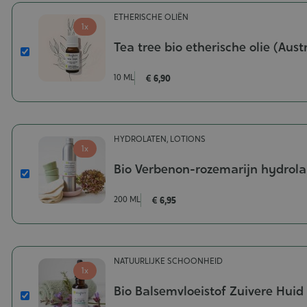
ETHERISCHE OLIËN
1x
Tea tree bio etherische olie (Austr
Tea
tree
10 ML
€ 6,90
bio
etherische
olie
(Australië)
HYDROLATEN, LOTIONS
Inhoud-
1x
10
Bio Verbenon-rozemarijn hydrola
ml
Bio
Verbenon-
200 ML
€ 6,95
rozemarijn
hydrolaat
Inhoud-
200
NATUURLIJKE SCHOONHEID
ml
1x
Bio Balsemvloeistof Zuivere Huid
Bio