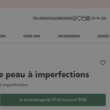
PRO AREA
SPONSORWERVING
FR
/
NL
/
EN
OEK
OVER ONS
OPLEIDINGEN
ADVIES
e peau à imperfections
à imperfections
In winkelwagen
|
€ 57,40
Inclusief BTW