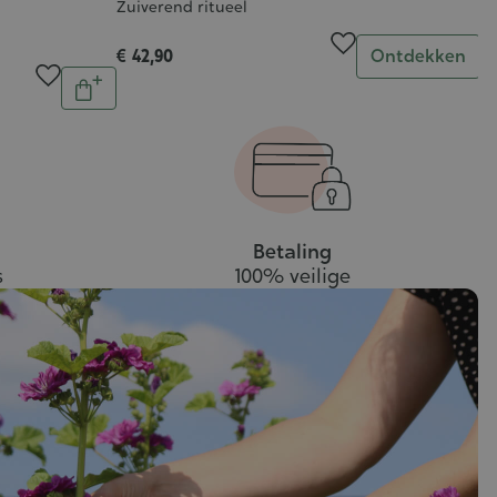
Zuiverend ritueel
Aantal
€ 42,90
Ontdekken
Aantal
In
winkelwagen
Betaling
s
100% veilige