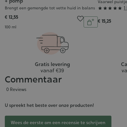
+ pomp
Vaarwel puistj
Grade
1
Brengt een gemengde tot vette huid in balans





:
€ 12,55
Aantal
€ 15,25
5/5
In
Inhoud
100 ml
winkelwagen
Gratis levering
Ca
vanaf €39
va
Commentaar
0 Reviews
U spreekt het beste over onze producten!
Wees de eerste om een recensie te schrijven