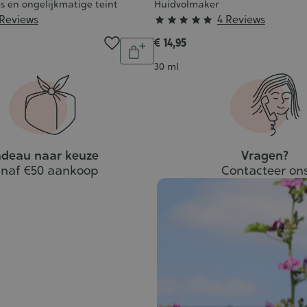
es en ongelijkmatige teint
Huidvolmaker
Grade
 Reviews
4 Reviews





:
€ 14,95
Aantal
5/5
In
Inhoud
30 ml
winkelwagen
deau naar keuze
Vragen?
naf €50 aankoop
Contacteer on