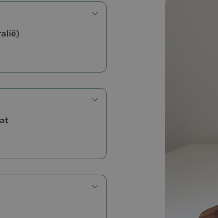
alië)
at