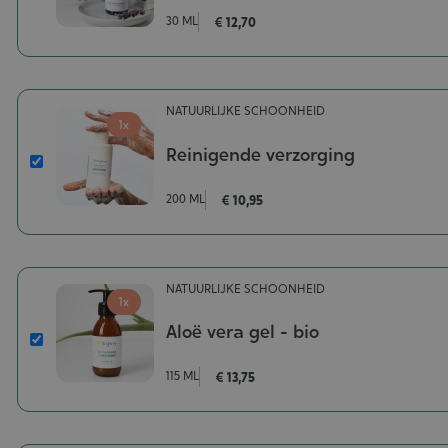
Balsemvloeistof
30 ML
€ 12,70
Zuivere
Huid
Inhoud-
30
NATUURLIJKE SCHOONHEID
ml
1x
Reinigende verzorging
Reinigende
verzorging
200 ML
€ 10,95
Inhoud-
200
ml
NATUURLIJKE SCHOONHEID
1x
Aloë vera gel - bio
Aloë
vera
115 ML
€ 13,75
gel
-
bio
Inhoud-