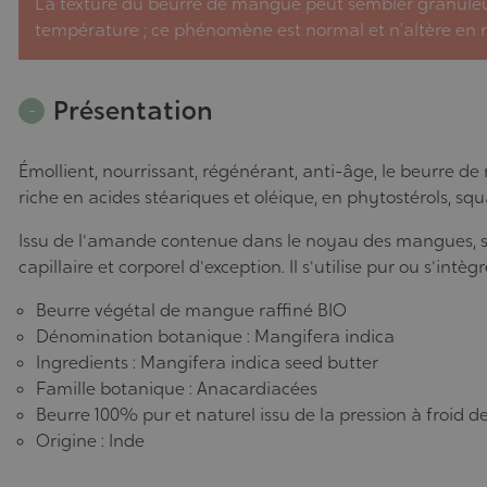
La texture du beurre de mangue peut sembler granuleus
température ; ce phénomène est normal et n’altère en rie
Présentation
Émollient, nourrissant, régénérant, anti-âge, le beurre 
riche en acides stéariques et oléique, en phytostérols, sq
Issu de l'amande contenue dans le noyau des mangues, sa 
capillaire et corporel d'exception. Il s'utilise pur ou s'i
Beurre végétal de mangue raffiné BIO
Dénomination botanique : Mangifera indica
Ingredients : Mangifera indica seed butter
Famille botanique : Anacardiacées
Beurre 100% pur et naturel issu de la pression à froi
Origine : Inde