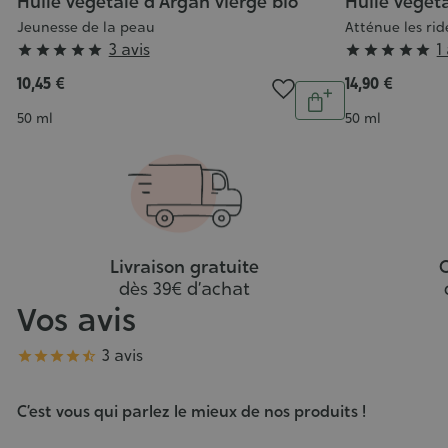
Huile végétale d'Argan vierge bio
Huile végét
Jeunesse de la peau
Atténue les rid
Grade
Grade
3 avis
1










:
:
10,45 €
14,90 €
Quantité
5/5
5/5
Ajouter
Contenance
Contenance
50 ml
50 ml
au
panier
Livraison gratuite
C
dès 39€ d’achat
Vos avis
Note
3 avis





C’est vous qui parlez le mieux de nos produits !