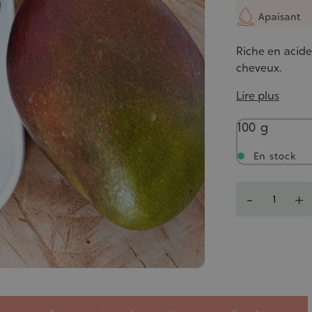
Apaisant
Riche en acides
cheveux.
Lire plus
Poids
100 g
En stock
Quantité
-
+