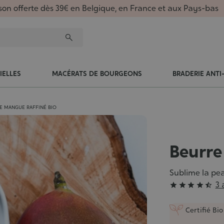
ison offerte dès 39€ en Belgique, en France et aux Pays-bas
IELLES
MACÉRATS DE BOURGEONS
BRADERIE ANTI
E MANGUE RAFFINÉ BIO
Beurre
Sublime la pea
Grade
3 





:
4/5
Certifié Bio