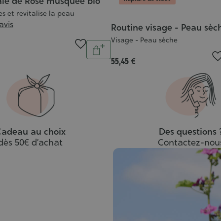
ale de Rose musquée bio
es et revitalise la peau
 avis
Routine visage - Peau sèc
Visage - Peau sèche
Quantité
Ajouter
55,45 €
au
panier
adeau au choix
Des questions 
dès 50€ d’achat
Contactez-nou