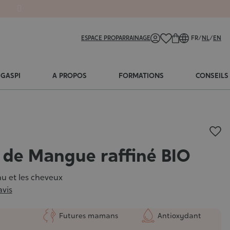
ESPACE PRO
PARRAINAGE
FR
/
NL
/
EN
-GASPI
A PROPOS
FORMATIONS
CONSEILS
 de Mangue raffiné BIO
u et les cheveux
avis
Futures mamans
Antioxydant