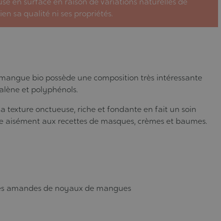
e en surface en raison de variations naturelles de
n sa qualité ni ses propriétés.
de mangue bio possède une composition très intéressante
ualène et polyphénols.
texture onctueuse, riche et fondante en fait un soin
ntègre aisément aux recettes de masques, crèmes et baumes.
d des amandes de noyaux de mangues