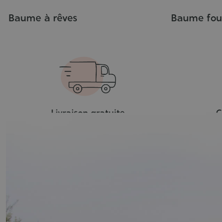
Baume à rêves
Baume fou
Livraison gratuite
C
dès 39€ d’achat