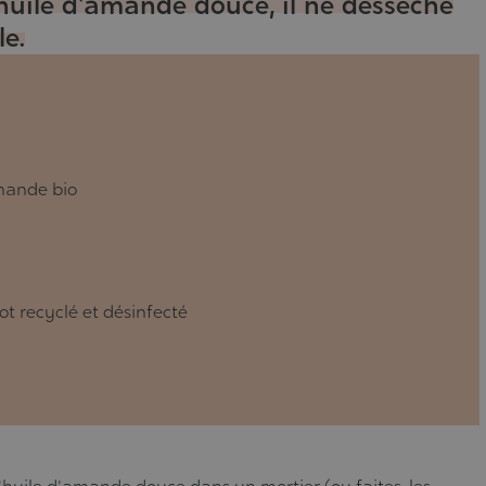
 huile d'amande douce, il ne dessèche
le.
amande bio
ot recyclé et désinfecté