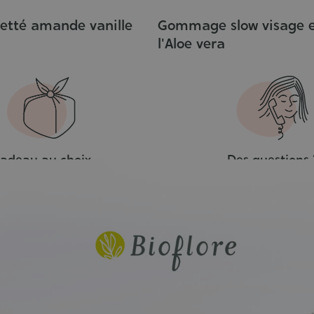
etté amande vanille
Gommage slow visage e
l'Aloe vera
adeau au choix
Des questions 
dès 50€ d’achat
Contactez-nou