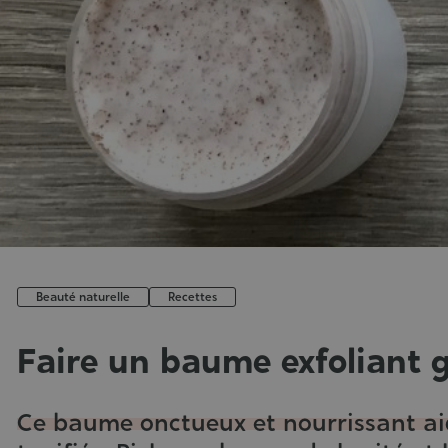
Beauté naturelle
Recettes
Faire un baume exfoliant 
Publié
le
Ce baume onctueux et nourrissant aid
: