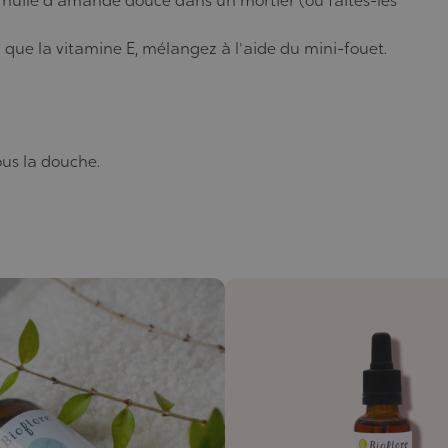
l'huile d'amande douce dans un mortier (ou faites-les
ue la vitamine E, mélangez à l'aide du mini-fouet.
ous la douche.