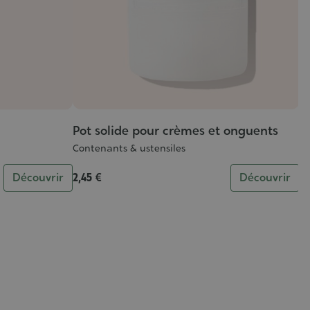
Pot solide pour crèmes et onguents
M
Contenants & ustensiles
Co
Découvrir
2,45 €
Découvrir
2,