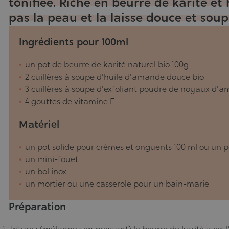
tonifiée. Riche en beurre de karité et
05/08/2019
pas la peau et la laisse douce et soup
Ingrédients pour 100ml
un pot de beurre de karité naturel bio 100g
2 cuillères à soupe d'huile d'amande douce bio
3 cuillères à soupe d'exfoliant poudre de noyaux d'
4 gouttes de vitamine E
Matériel
un pot solide pour crèmes et onguents 100 ml ou un p
un mini-fouet
un bol inox
un mortier ou une casserole pour un bain-marie
Préparation