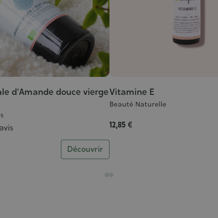
ale d'Amande douce vierge
Vitamine E
Beauté Naturelle
es
12,85 €
 avis
Découvrir