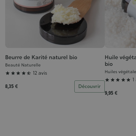
Beurre de Karité naturel bio
Huile végét
Grade
Grade
bio
:
:
Beauté Naturelle
4/5
5/5
Huiles végétal
12 avis





r
1





8,35 €
Découvrir
9,95 €