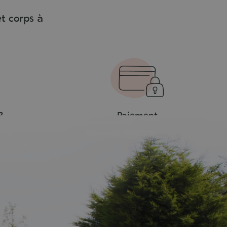
t corps à
?
Paiement
s
100% sécurisé