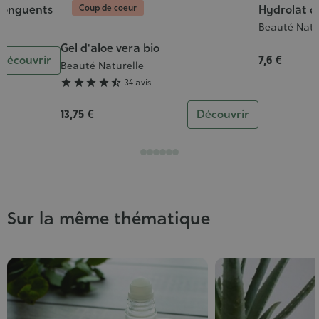
Coup de coeur
t onguents
Hydrolat d
Beauté Natu
Gel d'aloe vera bio
Grade
Découvrir
7,6 €
:
Beauté Naturelle
4/5





34 avis
13,75 €
Découvrir
Sur la même thématique