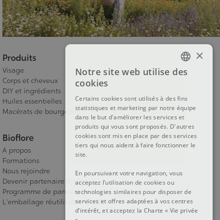
×
Produits
Visage
Notre site web utilise des
FRENCH
Corps et cheveux
cookies
DIY et ingrédients
DUTCH
Certains cookies sont utilisés à des fins
Huiles essentielles
statistiques et marketing par notre équipe
ENGLISH
Macérats de bourgeons
dans le but d'améliorer les services et
produits qui vous sont proposés. D'autres
cookies sont mis en place par des services
Bioflore
tiers qui nous aident à faire fonctionner le
A propos
site.
Formations
Nous rejoindre
En poursuivant votre navigation, vous
Devenir partenaire Bioflore
acceptez l’utilisation de cookies ou
Programme de parrainage
technologies similaires pour disposer de
services et offres adaptées à vos centres
L'emballage réutilisable RE-ZIP
d’intérêt, et acceptez la Charte « Vie privée
».