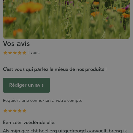
Vos avis
Note
1 avis





C’est vous qui parlez le mieux de nos produits !
Rédiger un avis
Requiert une connexion à votre compte





Een zeer voedende olie.
Als mijn gezicht heel erg uitgedroogd aanvoelt, breng ik