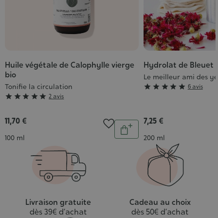
Huile végétale de Calophylle vierge
Hydrolat de Bleuet 
bio
Le meilleur ami des y
Tonifie la circulation
Grade





6 avis
Grade





2 avis
:
:
5/5
5/5
11,70 €
7,25 €
Quantité
Ajouter
Contenance
Contenance
100 ml
200 ml
au
panier
Livraison gratuite
Cadeau au choix
dès 39€ d’achat
dès 50€ d’achat