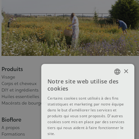
Produits
×
Visage
Notre site web utilise des
Corps et cheveux
FRENCH
cookies
DIY et ingrédients
DUTCH
Huiles essentielles
Certains cookies sont utilisés à des fins
Macérats de bourgeons
statistiques et marketing par notre équipe
ENGLISH
dans le but d'améliorer les services et
produits qui vous sont proposés. D'autres
Bioflore
cookies sont mis en place par des services
A propos
tiers qui nous aident à faire fonctionner le
site.
Formations