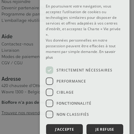
Nous rejoindre
En poursuivant votre navigation, vous
Devenir partenaire Bioflore
acceptez l’utilisation de cookies ou
Programme de parrainage
technologies similaires pour disposer de
L'emballage réutilisable RE-ZIP
services et offres adaptées à vos centres
d’intérêt, et acceptez la Charte « Vie privée
».
Aide
Vos données personnelles en notre
Contactez-nous
possession peuvent être effacées à tout
Livraison
moment par simple demande.
En savoir
Modes de paiement
plus
CGV / CGU
STRICTEMENT NÉCESSAIRES
Adresse
PERFORMANCE
420 chaussée d'Ottenbourg
Wavre 1300 - Belgique
CIBLAGE
Bioflore n’a pas de magasin physique.
FONCTIONNALITÉ
Trouvez nos revendeurs directs ici
NON CLASSIFIÉS
J'ACCEPTE
JE REFUSE