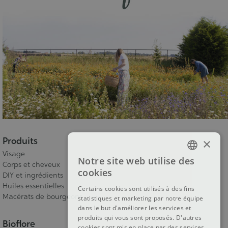
Produits
×
Visage
Notre site web utilise des
Corps et cheveux
FRENCH
cookies
DIY et ingrédients
DUTCH
Huiles essentielles
Certains cookies sont utilisés à des fins
Macérats de bourgeons
statistiques et marketing par notre équipe
ENGLISH
dans le but d'améliorer les services et
produits qui vous sont proposés. D'autres
Bioflore
cookies sont mis en place par des services