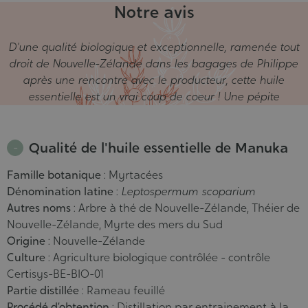
Notre avis
D'une qualité biologique et exceptionnelle, ramenée tout
droit de Nouvelle-Zélande dans les bagages de Philippe
après une rencontre avec le producteur, cette huile
essentielle est un vrai coup de coeur ! Une pépite
Qualité de l'huile essentielle de Manuka
Famille botanique
: Myrtacées
Dénomination latine
:
Leptospermum scoparium
Autres noms
: Arbre à thé de Nouvelle-Zélande, Théier de
Nouvelle-Zélande, Myrte des mers du Sud
Origine
: Nouvelle-Zélande
Culture
: Agriculture biologique contrôlée - contrôle
Certisys-BE-BIO-01
Partie distillée
: Rameau feuillé
Procédé d’obtention
: Distillation par entrainement à la