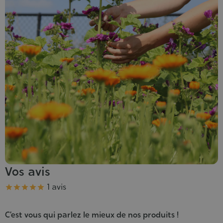
Vos avis
Note
1 avis





C’est vous qui parlez le mieux de nos produits !