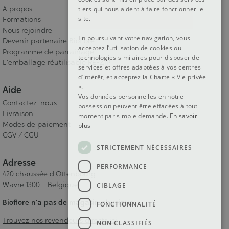
A propos
tiers qui nous aident à faire fonctionner le
site.
Formations
Nous rejoindre
En poursuivant votre navigation, vous
Devenir partenaire Bioflore
acceptez l’utilisation de cookies ou
Programme de parrainage
technologies similaires pour disposer de
L'emballage réutilisable RE-ZIP
services et offres adaptées à vos centres
d’intérêt, et acceptez la Charte « Vie privée
».
Aide
Vos données personnelles en notre
Contactez-nous
possession peuvent être effacées à tout
Livraison
moment par simple demande.
En savoir
Modes de paiement
plus
CGV / CGU
STRICTEMENT NÉCESSAIRES
Adresse
PERFORMANCE
420 chaussée d'Ottenbourg
Wavre 1300 - Belgique
CIBLAGE
Bioflore n’a pas de magasin physique.
FONCTIONNALITÉ
Trouvez nos revendeurs directs ici
NON CLASSIFIÉS