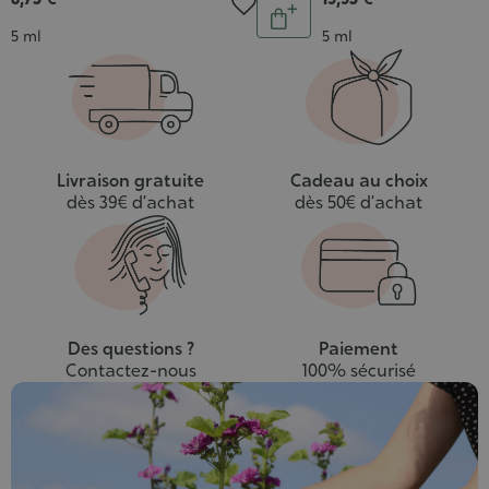
Quantité
Ajouter
Contenance
Contenance
5 ml
5 ml
au
panier
Livraison gratuite
Cadeau au choix
dès 39€ d’achat
dès 50€ d’achat
Des questions ?
Paiement
Contactez-nous
100% sécurisé