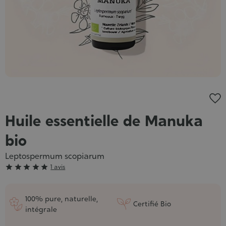
Huile essentielle de Manuka
bio
Leptospermum scopiarum
Grade





1 avis
:
5/5
100% pure, naturelle,
Certifié Bio
intégrale