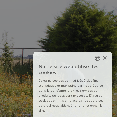
×
Notre site web utilise des
FRENCH
cookies
DUTCH
Certains cookies sont utilisés à des fins
statistiques et marketing par notre équipe
ENGLISH
dans le but d'améliorer les services et
produits qui vous sont proposés. D'autres
cookies sont mis en place par des services
tiers qui nous aident à faire fonctionner le
site.