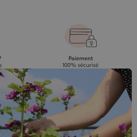
panier
pani
?
Paiement
s
100% sécurisé