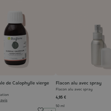
ale de Calophylle vierge
Flacon alu avec spray
Flacon alu avec spray
lation
4,95 €
 avis
Contenance
50 ml
Quantité