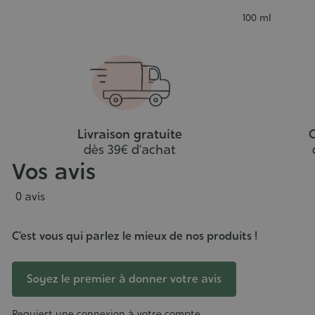
5/5
anier
panier
Contenance
100 ml
Livraison gratuite
C
dès 39€ d’achat
Vos avis
0 avis
C’est vous qui parlez le mieux de nos produits !
Soyez le premier à donner votre avis
Requiert une connexion à votre compte