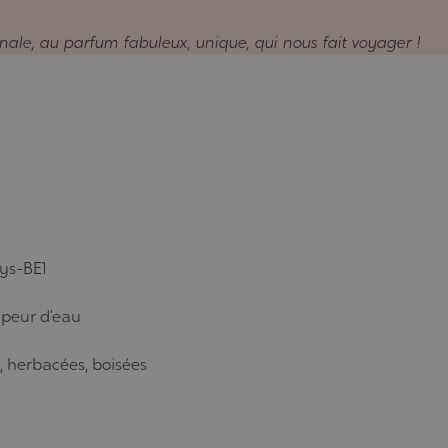
ginale, au parfum fabuleux, unique, qui nous fait voyager !
sys-BE1
apeur d’eau
, herbacées, boisées