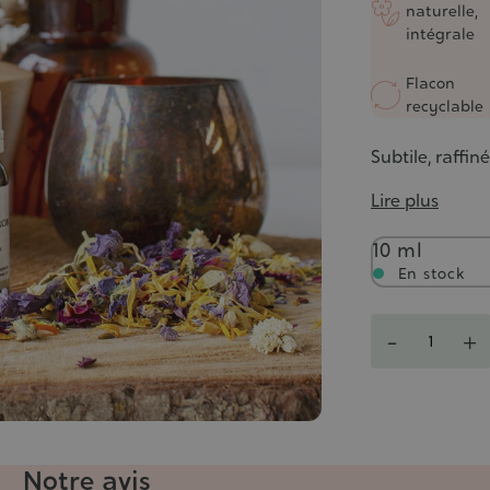
naturelle,
intégrale
Flacon
recyclable
Subtile, raffi
Lire plus
Contenance
10 ml
En stock
Quantité
-
+
Notre avis