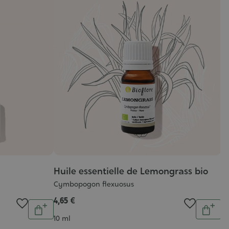
Huile essentielle de Lemongrass bio
H
Cymbopogon flexuosus
P
4,65 €
8,
Quantité
Quantit
Ajouter
Ajout
Contenance
C
10 ml
10
au
au