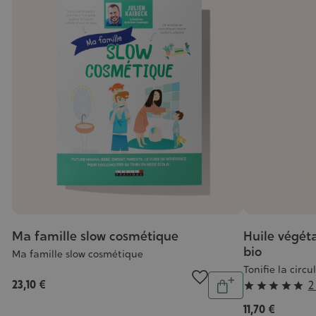
Ma famille slow cosmétique
Huile végét
bio
Ma famille slow cosmétique
Tonifie la circu
tité
Quantité
Grade
23,10 €
2





jouter
Ajouter
:
au
au
11,70 €