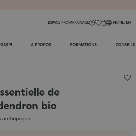
ESPACE PRO
PARRAINAGE
FR
/
NL
/
EN
-GASPI
A PROPOS
FORMATIONS
CONSEILS
ssentielle de
dendron bio
n anthopogon