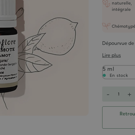
naturelle,
intégrale
Chémotyp
Dépourvue de f
Lire plus
Contenance
5 ml
En stock
Quantité
-
+
Retrou