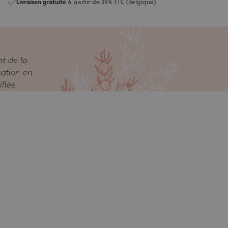
Livraison gratuite
à partir de 39 € TTC (Belgique)
nt de la
sation en
fiée.