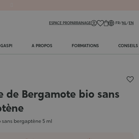
ESPACE PRO
PARRAINAGE
FR
/
NL
/
EN
-GASPI
A PROPOS
FORMATIONS
CONSEILS
e de Bergamote bio sans
ptène
 sans bergaptène 5 ml