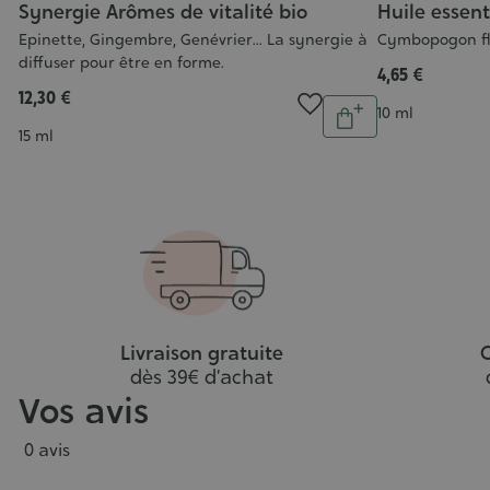
Synergie Arômes de vitalité bio
Huile essen
Epinette, Gingembre, Genévrier... La synergie à
Cymbopogon fl
diffuser pour être en forme.
4,65 €
12,30 €
Quantité
tité
Contenance
10 ml
Ajouter
jouter
Contenance
15 ml
au
au
panier
anier
Livraison gratuite
C
dès 39€ d’achat
Vos avis
0 avis