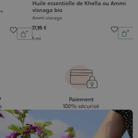
Huile essentielle de Khella ou Ammi
H
visnaga bio
re
Th
vu
Ammi visnaga
8,
17,95 €
Quantit
Quantité
Ajout
Ajouter
C
Contenance
5 
5 ml
au
au
pani
panier
?
Paiement
s
100% sécurisé