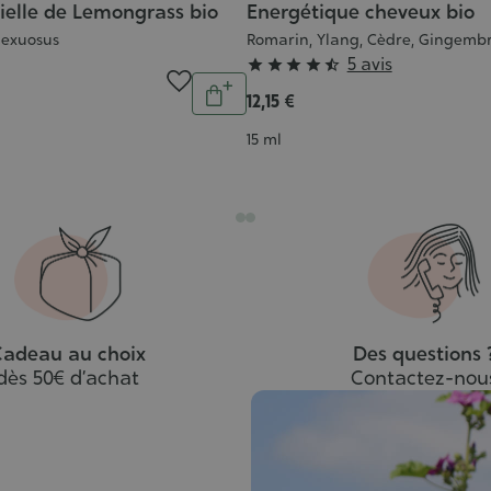
tielle de Lemongrass bio
Energétique cheveux bio
exuosus
Romarin, Ylang, Cèdre, Gingemb
Grade
5 avis





Quantité
:
12,15 €
Ajouter
4/5
au
Contenance
15 ml
panier
adeau au choix
Des questions 
dès 50€ d’achat
Contactez-nou