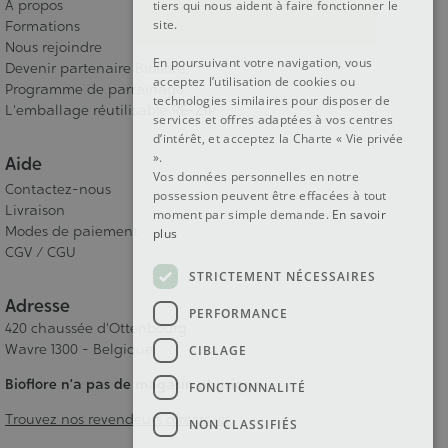
A propos
tiers qui nous aident à faire fonctionner le
site.
Formations
Nous rejoindre
En poursuivant votre navigation, vous
Devenir partenaire Bioflore
acceptez l’utilisation de cookies ou
Programme de parrainage
technologies similaires pour disposer de
L'emballage réutilisable RE-ZIP
services et offres adaptées à vos centres
d’intérêt, et acceptez la Charte « Vie privée
».
Aide
Vos données personnelles en notre
Contactez-nous
possession peuvent être effacées à tout
Livraison
moment par simple demande.
En savoir
Modes de paiement
plus
CGV / CGU
STRICTEMENT NÉCESSAIRES
Adresse
PERFORMANCE
420 chaussée d'Ottenbourg
Wavre 1300 - Belgique
CIBLAGE
Bioflore n’a pas de magasin physique.
FONCTIONNALITÉ
Trouvez nos revendeurs directs ici
NON CLASSIFIÉS