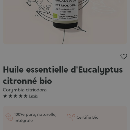
Huile essentielle d'Eucalyptus
citronné bio
Corymbia citriodora
Grade





1 avis
:
5/5
100% pure, naturelle,
Certifié Bio
intégrale