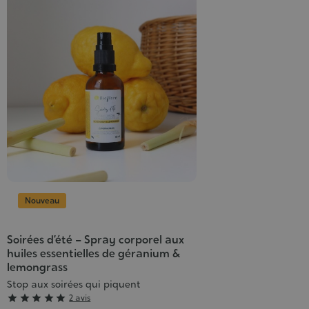
Nouveau
Soirées d’été – Spray corporel aux
huiles essentielles de géranium &
lemongrass
Stop aux soirées qui piquent
Grade





2 avis