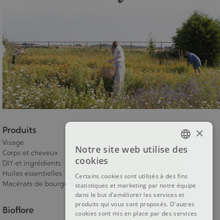
Produits
×
Visage
Notre site web utilise des
FRENCH
Corps et cheveux
cookies
DIY et ingrédients
DUTCH
Huiles essentielles
Certains cookies sont utilisés à des fins
Macérats de bourgeons
statistiques et marketing par notre équipe
ENGLISH
dans le but d'améliorer les services et
produits qui vous sont proposés. D'autres
Bioflore
cookies sont mis en place par des services