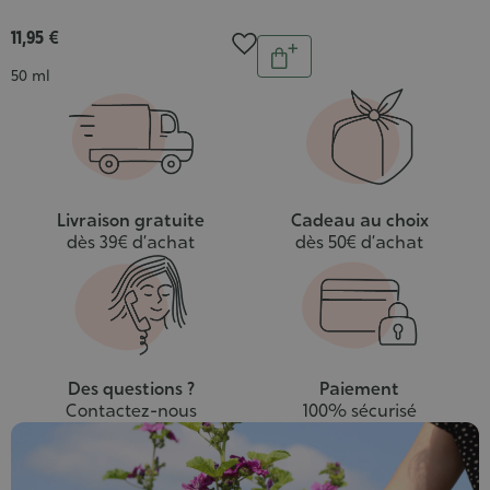
:
5/5
11,95 €
Quantité
Ajouter
Contenance
50 ml
au
panier
Livraison gratuite
Cadeau au choix
dès 39€ d’achat
dès 50€ d’achat
Des questions ?
Paiement
Contactez-nous
100% sécurisé