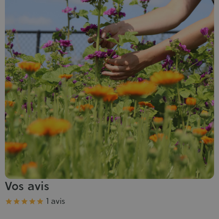
Vos avis
Note
1 avis




