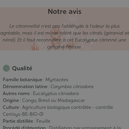
Notre avis
Le citronnellal n’est pas l’aldéhyde à l’odeur la plus
agréable, mais il est mieux toléré que les citrals (géranial et
néral). Et il faut reconnaître à cet Eucalyptus citronné une
certaine finesse.
Qualité
Famille botanique
: Myrtacées
Dénomination latine
:
Corymbia citriodora
Autres noms
: Eucalyptus citriodora
Origine
: Congo, Brésil ou Madagascar
Culture
: Agriculture biologique contrôlée - contrôle
Certisys-BE-BIO-01
Partie distillée
: Feuille
Procédé d’obtention
: Distillation par entrainement à la