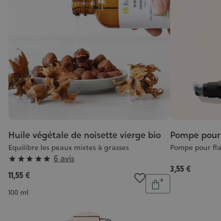
Huile végétale de noisette vierge bio
Pompe pour 
Equilibre les peaux mixtes à grasses
Pompe pour fl
Grade
6 avis





3,55 €
:
11,55 €
Quantité
5/5
Ajouter
Contenance
100 ml
au
panier