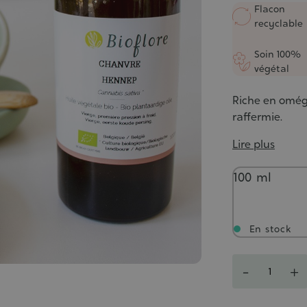
4/5
Flacon
recyclable
Soin 100%
végétal
Riche en oméga
raffermie.
Lire plus
Contenance
100 ml
En stock
Quantité
-
+