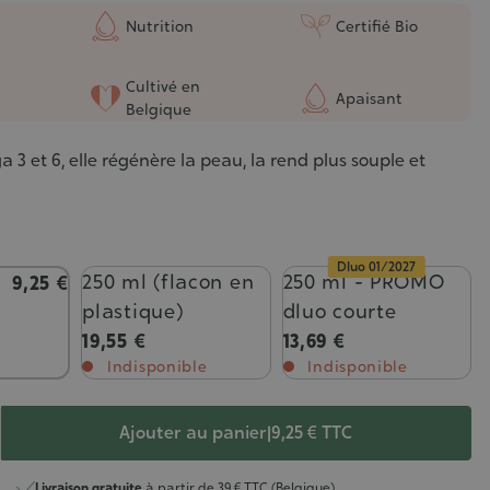
Nutrition
Certifié Bio
Cultivé en
Apaisant
Belgique
 3 et 6, elle régénère la peau, la rend plus souple et
Dluo 01/2027
250 ml (flacon en
250 ml - PROMO
9,25 €
plastique)
dluo courte
19,55 €
13,69 €
Indisponible
Indisponible
Ajouter au panier
|
9,25 €
TTC
Livraison gratuite
à partir de 39 € TTC (Belgique)