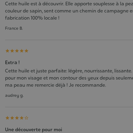
Cette huile est à découvrir. Elle apporte souplesse à la pe
couleur de sapin, sent comme un chemin de campagne en é
fabrication 100% locale !
France B.





Extra !
Cette huile et juste parfaite: légère, nourrissante, lissante. J
pour mon visage et mon contour des yeux depuis seulemen
ma peau me remercie déjà ! Je recommande.
audrey g.





Une découverte pour moi