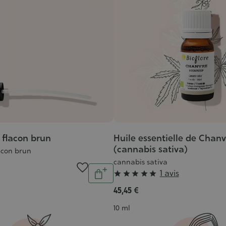
flacon brun
Huile essentielle de Chanv
(cannabis sativa)
acon brun
cannabis sativa
Quantité
Grade
1 avis





Ajouter
:
au
45,45 €
5/5
panier
Contenance
10 ml