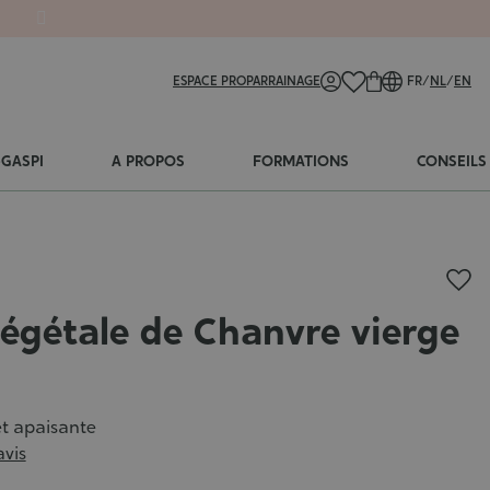
ESPACE PRO
PARRAINAGE
FR
/
NL
/
EN
-GASPI
A PROPOS
FORMATIONS
CONSEILS
végétale de Chanvre vierge
t apaisante
avis