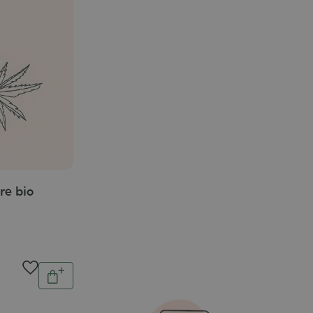
re bio
Quantité
Ajouter
au