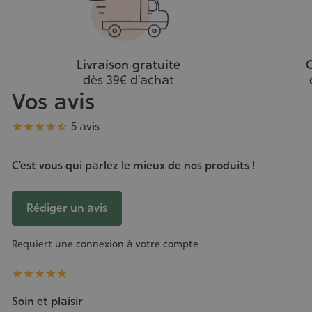
Livraison gratuite
C
dès 39€ d’achat
Vos avis
Note
5 avis





C’est vous qui parlez le mieux de nos produits !
Rédiger un avis
Requiert une connexion à votre compte





Soin et plaisir