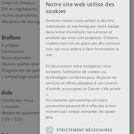
Corps et cheveux
Notre site web utilise des
FRENCH
DIY et ingrédients
cookies
Huiles essentielles
DUTCH
Certains cookies sont utilisés à des fins
Macérats de bourgeons
statistiques et marketing par notre équipe
ENGLISH
dans le but d'améliorer les services et
Bioflore
produits qui vous sont proposés. D'autres
cookies sont mis en place par des services
A propos
tiers qui nous aident à faire fonctionner le
Formations
site.
Nous rejoindre
Devenir partenaire Bioflore
En poursuivant votre navigation, vous
Programme de parrainage
acceptez l’utilisation de cookies ou
L'emballage réutilisable RE-ZIP
technologies similaires pour disposer de
services et offres adaptées à vos centres
d’intérêt, et acceptez la Charte « Vie privée
Aide
».
Vos données personnelles en notre
Contactez-nous
possession peuvent être effacées à tout
Livraison
moment par simple demande.
En savoir
Modes de paiement
plus
CGV / CGU
STRICTEMENT NÉCESSAIRES