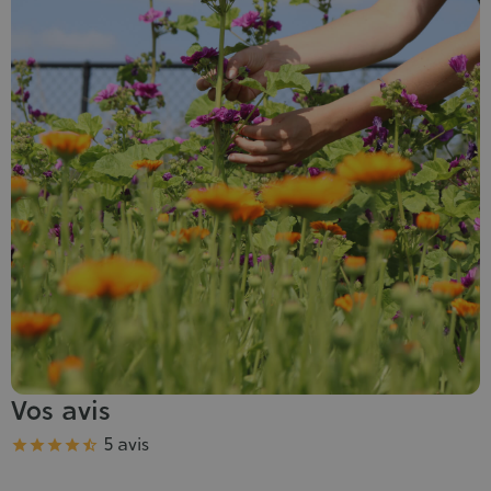
Vos avis
Note
5 avis




