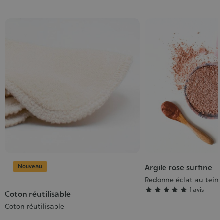
Nouveau
Argile rose surfine
Redonne éclat au tein
Grade





1 avis
Coton réutilisable
:
Coton réutilisable
5/5