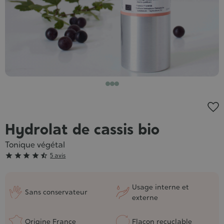
Hydrolat de cassis bio
Tonique végétal
Grade





5 avis
:
4/5
Usage interne et
Sans conservateur
externe
Origine France
Flacon recyclable