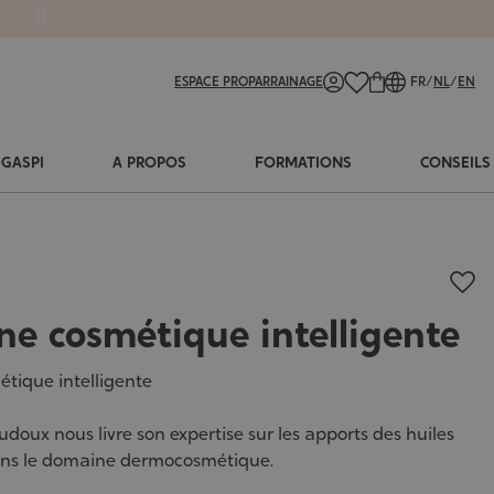
ESPACE PRO
PARRAINAGE
FR
/
NL
/
EN
-GASPI
A PROPOS
FORMATIONS
CONSEILS
ne cosmétique intelligente
tique intelligente
oux nous livre son expertise sur les apports des huiles
dans le domaine dermocosmétique.