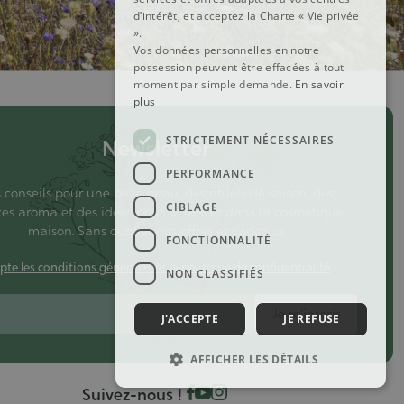
d’intérêt, et acceptez la Charte « Vie privée
».
Vos données personnelles en notre
possession peuvent être effacées à tout
moment par simple demande.
En savoir
plus
STRICTEMENT NÉCESSAIRES
Newsletter
PERFORMANCE
 conseils pour une belle peau, des rituels de saison, des
CIBLAGE
ces aroma et des idées pour se lancer dans la cosmétique
maison. Sans oublier nos offres et cadeaux.
FONCTIONNALITÉ
pte les conditions générales et la politique de confidentialité
NON CLASSIFIÉS
Je m'inscris
J'ACCEPTE
JE REFUSE
AFFICHER LES DÉTAILS
Suivez-nous !