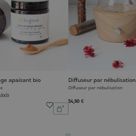
ge apaisant bio
Diffuseur par nébulisation
me
Diffuseur par nébulisation
 avis
54,90 €
Quantité
Ajouter
au
panier