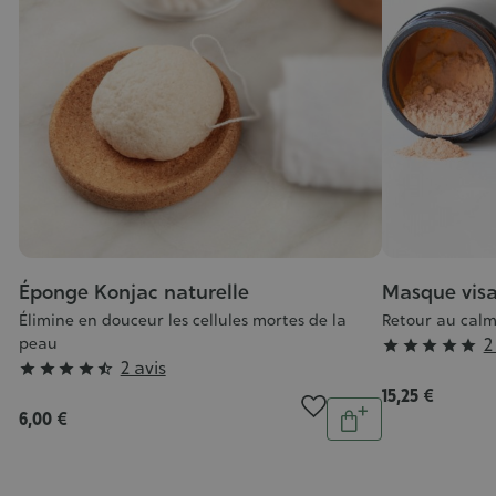
Éponge Konjac naturelle
Masque visa
Élimine en douceur les cellules mortes de la
Retour au cal
Grade
peau
2





tité
Grade
2 avis
:





jouter
:
15,25 €
5/5
Quantité
au
6,00 €
4/5
Ajouter
anier
au
panier