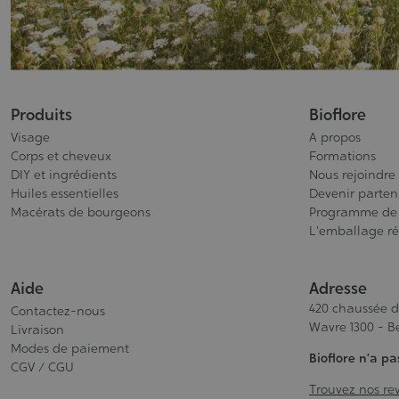
Produits
Bioflore
Visage
A propos
Corps et cheveux
Formations
DIY et ingrédients
Nous rejoindre
Huiles essentielles
Devenir partena
Macérats de bourgeons
Programme de
L'emballage ré
Aide
Adresse
420 chaussée 
Contactez-nous
Wavre 1300 - B
Livraison
Modes de paiement
Bioflore n’a p
CGV / CGU
Trouvez nos rev