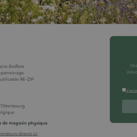
Des
ire Bioflore
astu
 parrainage
utilisable RE-ZIP
J'acce
d'Ottenbourg
elgique
as de magasin physique.
endeurs directs ici