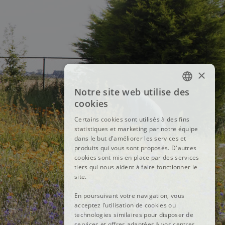
×
Notre site web utilise des
FRENCH
cookies
DUTCH
Certains cookies sont utilisés à des fins
statistiques et marketing par notre équipe
ENGLISH
dans le but d'améliorer les services et
produits qui vous sont proposés. D'autres
cookies sont mis en place par des services
tiers qui nous aident à faire fonctionner le
site.
En poursuivant votre navigation, vous
acceptez l’utilisation de cookies ou
technologies similaires pour disposer de
services et offres adaptées à vos centres