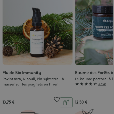
Fluide Bio Immunity
Baume des Forêts b
Ravintsara, Niaouli, Pin sylvestre... à
Le baume pectoral à l
Grade
masser sur les poignets en hiver.





3 avis
:
4/5
Quantité
13,75 €
12,50 €
Ajouter
au