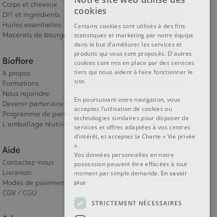
FRENCH
Corps et cheveux
cookies
DIY et ingrédients
DUTCH
Huiles essentielles
Certains cookies sont utilisés à des fins
Macérats de bourgeons
statistiques et marketing par notre équipe
ENGLISH
dans le but d'améliorer les services et
produits qui vous sont proposés. D'autres
Bioflore
cookies sont mis en place par des services
tiers qui nous aident à faire fonctionner le
A propos
site.
Formations
Nous rejoindre
En poursuivant votre navigation, vous
Devenir partenaire Bioflore
acceptez l’utilisation de cookies ou
Programme de parrainage
technologies similaires pour disposer de
L'emballage réutilisable RE-ZIP
services et offres adaptées à vos centres
d’intérêt, et acceptez la Charte « Vie privée
».
Aide
Vos données personnelles en notre
Contactez-nous
possession peuvent être effacées à tout
Livraison
moment par simple demande.
En savoir
Modes de paiement
plus
CGV / CGU
STRICTEMENT NÉCESSAIRES