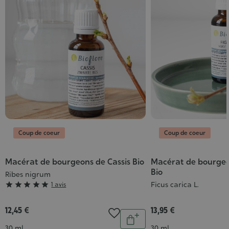
Coup de coeur
Coup de coeur
Macérat de bourgeons de Cassis Bio
Macérat de bourgeo
Bio
Ribes nigrum
Grade
Ficus carica L.





1 avis
:
5/5
12,45 €
13,95 €
Quantité
Ajouter
Contenance
Contenance
30 ml
30 ml