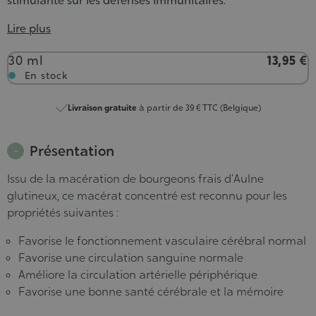
stimulante sur les défenses immunitaires.
Lire plus
Contenance
30 ml
13,95 €
En stock
Livraison gratuite
à partir de 39 € TTC (Belgique)
Présentation
Issu de la macération de bourgeons frais d’Aulne
glutineux, ce macérat concentré est reconnu pour les
propriétés suivantes :
Favorise le fonctionnement vasculaire cérébral normal
Favorise une circulation sanguine normale
Améliore la circulation artérielle périphérique
Favorise une bonne santé cérébrale et la mémoire