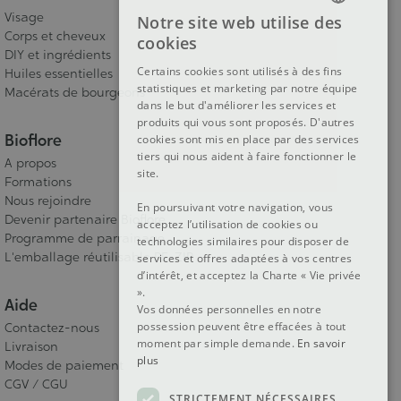
Visage
Notre site web utilise des
FRENCH
Corps et cheveux
cookies
DIY et ingrédients
DUTCH
Certains cookies sont utilisés à des fins
Huiles essentielles
statistiques et marketing par notre équipe
ENGLISH
Macérats de bourgeons
dans le but d'améliorer les services et
produits qui vous sont proposés. D'autres
Bioflore
cookies sont mis en place par des services
tiers qui nous aident à faire fonctionner le
A propos
site.
Formations
Nous rejoindre
En poursuivant votre navigation, vous
Devenir partenaire Bioflore
acceptez l’utilisation de cookies ou
Programme de parrainage
technologies similaires pour disposer de
L'emballage réutilisable RE-ZIP
services et offres adaptées à vos centres
d’intérêt, et acceptez la Charte « Vie privée
».
Aide
Vos données personnelles en notre
possession peuvent être effacées à tout
Contactez-nous
moment par simple demande.
En savoir
Livraison
plus
Modes de paiement
CGV / CGU
STRICTEMENT NÉCESSAIRES