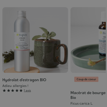
Coup de coeur
Hydrolat d’estragon BIO
Adieu allergies !
Grade





1 avis
Macérat de bourgeo
:
Bio
5/5
Ficus carica L.