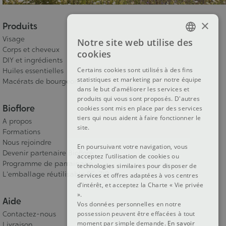
×
Produits
Visage
Notre site web utilise des
FRENCH
Corps et cheveux
cookies
DIY et ingrédients
DUTCH
Certains cookies sont utilisés à des fins
Huiles essentielles
statistiques et marketing par notre équipe
ENGLISH
Macérats de bourgeons
dans le but d'améliorer les services et
produits qui vous sont proposés. D'autres
Bioflore
cookies sont mis en place par des services
tiers qui nous aident à faire fonctionner le
A propos
site.
Formations
Nous rejoindre
En poursuivant votre navigation, vous
Devenir partenaire Bioflore
acceptez l’utilisation de cookies ou
Programme de parrainage
technologies similaires pour disposer de
L'emballage réutilisable RE-ZIP
services et offres adaptées à vos centres
d’intérêt, et acceptez la Charte « Vie privée
».
Aide
Vos données personnelles en notre
Contactez-nous
possession peuvent être effacées à tout
moment par simple demande.
En savoir
Livraison