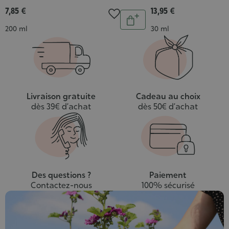
7,85 €
13,95 €
Quantité
Ajouter
Contenance
Contenance
200 ml
30 ml
au
panier
Livraison gratuite
Cadeau au choix
dès 39€ d’achat
dès 50€ d’achat
Des questions ?
Paiement
Contactez-nous
100% sécurisé