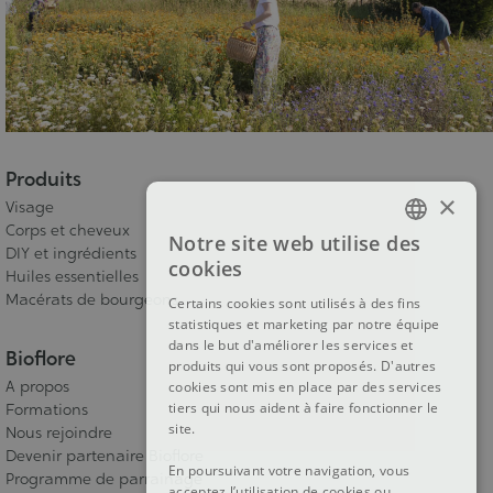
Produits
×
Visage
Corps et cheveux
Notre site web utilise des
FRENCH
DIY et ingrédients
cookies
Huiles essentielles
DUTCH
Macérats de bourgeons
Certains cookies sont utilisés à des fins
statistiques et marketing par notre équipe
ENGLISH
dans le but d'améliorer les services et
Bioflore
produits qui vous sont proposés. D'autres
A propos
cookies sont mis en place par des services
tiers qui nous aident à faire fonctionner le
Formations
site.
Nous rejoindre
Devenir partenaire Bioflore
En poursuivant votre navigation, vous
Programme de parrainage
acceptez l’utilisation de cookies ou