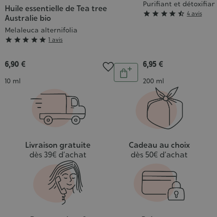
Purifiant et détoxifian
Huile essentielle de Tea tree
Grade





4 avis
Australie bio
:
Melaleuca alternifolia
4/5
Grade





1 avis
:
5/5
6,90 €
6,95 €
Quantité
Ajouter
Contenance
Contenance
10 ml
200 ml
au
panier
Livraison gratuite
Cadeau au choix
dès 39€ d’achat
dès 50€ d’achat