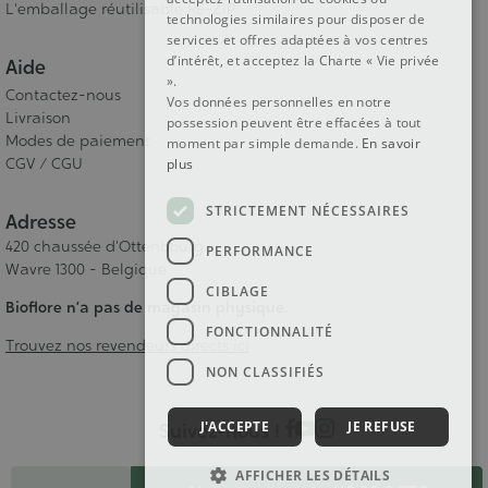
L'emballage réutilisable RE-ZIP
technologies similaires pour disposer de
services et offres adaptées à vos centres
d’intérêt, et acceptez la Charte « Vie privée
Aide
».
Contactez-nous
Vos données personnelles en notre
Livraison
possession peuvent être effacées à tout
Modes de paiement
moment par simple demande.
En savoir
CGV / CGU
plus
STRICTEMENT NÉCESSAIRES
Adresse
420 chaussée d'Ottenbourg
PERFORMANCE
Wavre 1300 - Belgique
CIBLAGE
Bioflore n’a pas de magasin physique.
FONCTIONNALITÉ
Trouvez nos revendeurs directs ici
NON CLASSIFIÉS
J'ACCEPTE
JE REFUSE
Suivez-nous !
Quantité
AFFICHER LES DÉTAILS