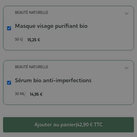
Contenance-
30
BEAUTÉ NATURELLE
ml
Masque visage purifiant bio
Masque
visage
50 G
15,25 €
purifiant
bio
Poids-
50
BEAUTÉ NATURELLE
g
Sérum bio anti-imperfections
Sérum
bio
30 ML
14,95 €
anti-
imperfections
Contenance-
30
ml
Ajouter au panier
|
42,90 €
TTC