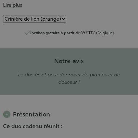
Lire plus
Couleur
du
bandeau
Livraison gratuite
à partir de 39 € TTC (Belgique)
Notre avis
Le duo éclat pour s’enrober de plantes et de
douceur !
Présentation
Ce duo cadeau réunit :