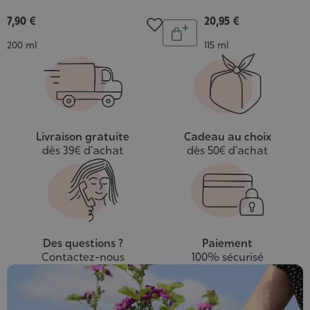
:
4/5
7,90 €
20,95 €
Quantité
Ajouter
Contenance
Contenance
200 ml
115 ml
au
panier
Livraison gratuite
Cadeau au choix
dès 39€ d’achat
dès 50€ d’achat
Des questions ?
Paiement
Contactez-nous
100% sécurisé