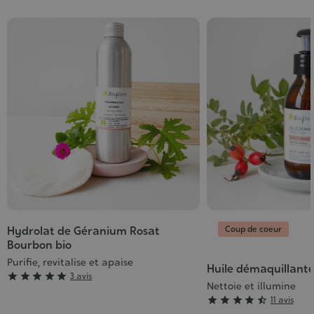
Coup de coeur
Hydrolat de Géranium Rosat
Bourbon bio
Purifie, revitalise et apaise
Huile démaquillant
Grade





3 avis
Nettoie et illumine
:
Grade





11 avis
5/5