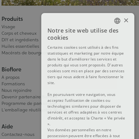
×
Produits
Visage
Notre site web utilise des
FRENCH
Corps et cheveux
cookies
DIY et ingrédients
DUTCH
Huiles essentielles
Certains cookies sont utilisés à des fins
Macérats de bourgeons
statistiques et marketing par notre équipe
ENGLISH
dans le but d'améliorer les services et
produits qui vous sont proposés. D'autres
Bioflore
cookies sont mis en place par des services
tiers qui nous aident à faire fonctionner le
A propos
site.
Formations
Nous rejoindre
En poursuivant votre navigation, vous
Devenir partenaire Bioflore
acceptez l’utilisation de cookies ou
Programme de parrainage
technologies similaires pour disposer de
L'emballage réutilisable RE-ZIP
services et offres adaptées à vos centres
d’intérêt, et acceptez la Charte « Vie privée
».
Aide
Vos données personnelles en notre
Contactez-nous
possession peuvent être effacées à tout