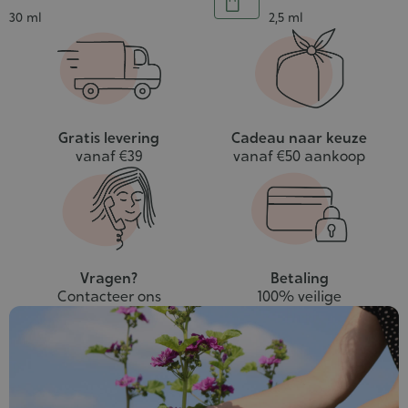
In
Inhoud
Inhoud
30 ml
2,5 ml
winkelwagen
Gratis levering
Cadeau naar keuze
vanaf €39
vanaf €50 aankoop
Vragen?
Betaling
Contacteer ons
100% veilige