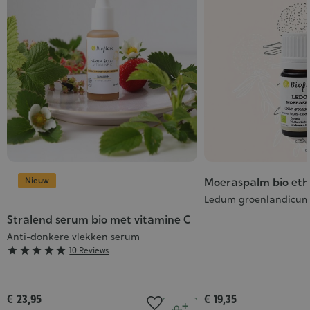
Nieuw
Moeraspalm bio ethe
Ledum groenlandicu
Stralend serum bio met vitamine C
Anti-donkere vlekken serum
Grade





10 Reviews
:
5/5
€ 23,95
€ 19,35
Aantal