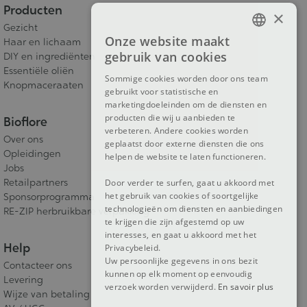
Producten
×
Gezicht
Onze website maakt
Haar en lichaam
FRENCH
gebruik van cookies
DIY en ingrediënten
DUTCH
Essentiële oliën
Sommige cookies worden door ons team
Knopmaceraaten
gebruikt voor statistische en
ENGLISH
marketingdoeleinden om de diensten en
producten die wij u aanbieden te
Bioflore
verbeteren. Andere cookies worden
Over ons
geplaatst door externe diensten die ons
Opleidingen
helpen de website te laten functioneren.
Jobs
Retailpartners
Door verder te surfen, gaat u akkoord met
het gebruik van cookies of soortgelijke
Sponsorprogramma
technologieën om diensten en aanbiedingen
RE-ZIP herbruikbare verpakking
te krijgen die zijn afgestemd op uw
interesses, en gaat u akkoord met het
Help
Privacybeleid.
Uw persoonlijke gegevens in ons bezit
Contacteer ons
kunnen op elk moment op eenvoudig
Levering
verzoek worden verwijderd.
En savoir plus
Wijze van betaling