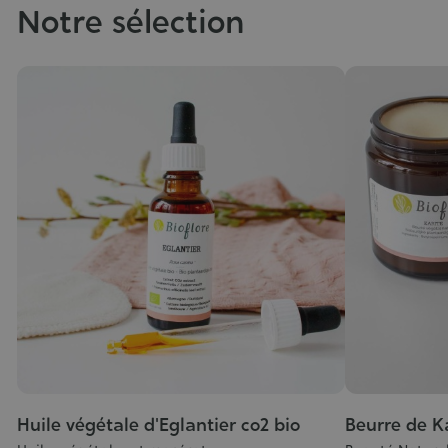
Notre sélection
le
Huile végétale d'Eglantier co2 bio
Beurre de Ka
Grade
Grade