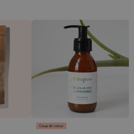
Coup de coeur
H
b