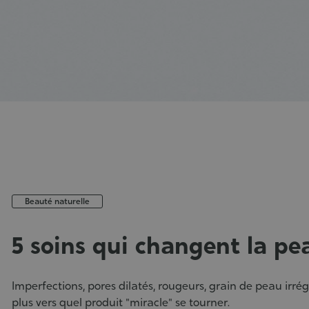
Beauté naturelle
5 soins qui changent la pe
Publié
le
Imperfections, pores dilatés, rougeurs, grain de peau irrég
:
plus vers quel produit "miracle" se tourner.