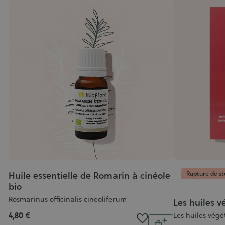
Rupture de s
Huile essentielle de Romarin à cinéole
bio
Rosmarinus officinalis cineoliferum
Les huiles v
4,80 €
Les huiles végé
Quantité
tité