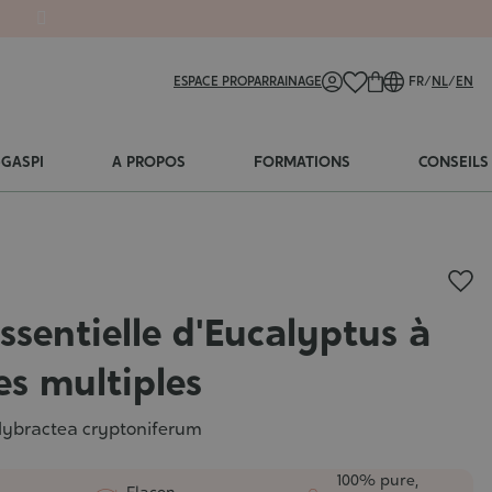
ESPACE PRO
PARRAINAGE
FR
/
NL
/
EN
-GASPI
A PROPOS
FORMATIONS
CONSEILS
essentielle d'Eucalyptus à
es multiples
lybractea cryptoniferum
100% pure,
Flacon