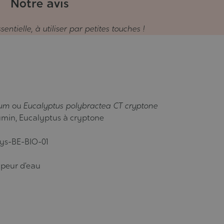
Notre avis
sentielle, à utiliser par petites touches !
rum
ou
Eucalyptus polybractea CT cryptone
cumin, Eucalyptus à cryptone
isys-BE-BIO-01
apeur d’eau