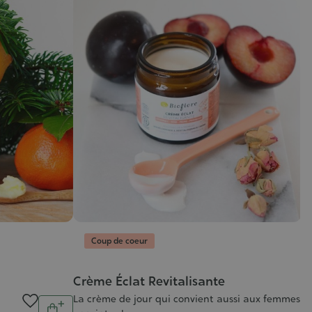
Coup de coeur
H
Ag
Crème Éclat Revitalisante
28
La crème de jour qui convient aussi aux femmes
Quantité
C
10