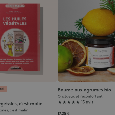
tock
Baume aux agrumes bio
Onctueux et réconfortant
Grade
15 avis





égétales, c'est malin
:
tales, c'est malin
17,25 €
5/5