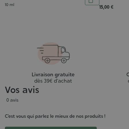
Ajouter
jouter
Contenance
10 ml
15,00 €
au
au
panier
anier
Livraison gratuite
C
dès 39€ d’achat
Vos avis
0 avis
C’est vous qui parlez le mieux de nos produits !