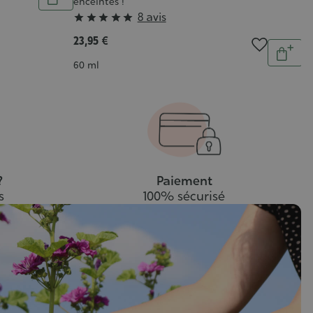
enceintes !
Ajouter
Grade
8 avis





au
:
panier
23,95 €
Quantit
5/5
Ajout
Contenance
60 ml
au
pani
?
Paiement
s
100% sécurisé