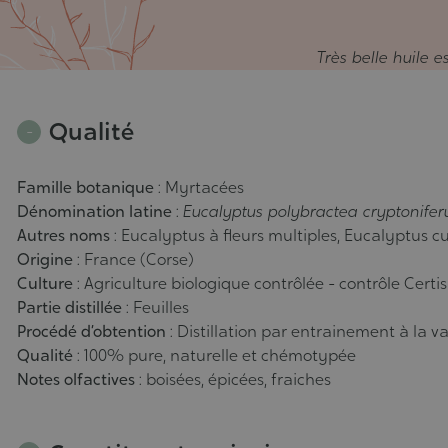
Très belle huile es
Qualité
Famille botanique
: Myrtacées
Dénomination latine
:
Eucalyptus polybractea cryptonife
Autres noms
: Eucalyptus à fleurs multiples, Eucalyptus 
Origine
: France (Corse)
Culture
: Agriculture biologique contrôlée - contrôle Cert
Partie distillée
: Feuilles
Procédé d’obtention
: Distillation par entrainement à la v
Qualité
: 100% pure, naturelle et chémotypée
Notes olfactives
: boisées, épicées, fraiches