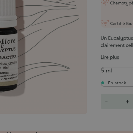
Chémotyp
Certifié Bio
Un Eucalyptus 
clairement cel
Lire plus
Contenance
5 ml
En stock
Quantité
-
+