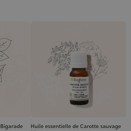
i Bigarade
Huile essentielle de Carotte sauvage
H
Grade
G