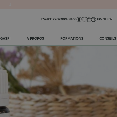
ESPACE PRO
PARRAINAGE
FR
/
NL
/
EN
-GASPI
A PROPOS
FORMATIONS
CONSEILS