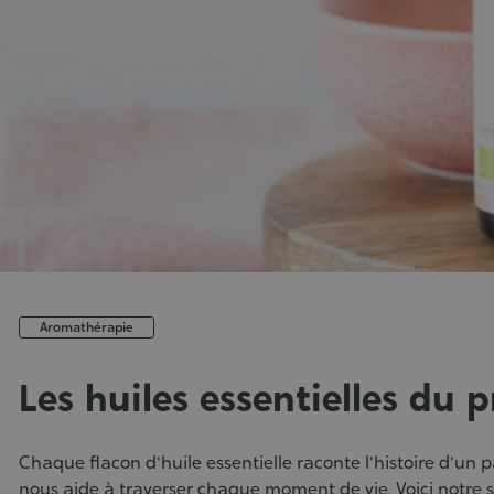
Aromathérapie
Les huiles essentielles du 
Publié
le
Chaque flacon d'huile essentielle raconte l'histoire d'un 
:
nous aide à traverser chaque moment de vie. Voici notre sé