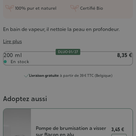
100% pur et naturel
Certifié Bio
En bain de vapeur, il nettoie la peau en profondeur.
Lire plus
DLUO 01/27
Contenance
200 ml
8,35 €
En stock
Livraison gratuite
à partir de 39 € TTC (Belgique)
Adoptez aussi
Pompe de brumisation a visser
3,45 €
sur flacon en alu