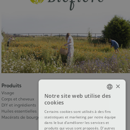
×
Produits
Visage
Notre site web utilise des
FRENCH
Corps et cheveux
cookies
DIY et ingrédients
DUTCH
Huiles essentielles
Certains cookies sont utilisés à des fins
statistiques et marketing par notre équipe
Macérats de bourgeons
ENGLISH
dans le but d'améliorer les services et
produits qui vous sont proposés. D'autres