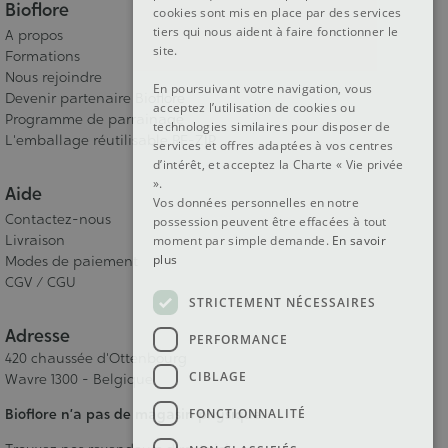
Bioflore
cookies sont mis en place par des services
tiers qui nous aident à faire fonctionner le
A propos
site.
Formations
Nous rejoindre
En poursuivant votre navigation, vous
Devenir partenaire Bioflore
acceptez l’utilisation de cookies ou
Programme de parrainage
technologies similaires pour disposer de
L'emballage réutilisable RE-ZIP
services et offres adaptées à vos centres
d’intérêt, et acceptez la Charte « Vie privée
».
Aide
Vos données personnelles en notre
Contactez-nous
possession peuvent être effacées à tout
Livraison
moment par simple demande.
En savoir
plus
Modes de paiement
CGV / CGU
STRICTEMENT NÉCESSAIRES
Adresse
PERFORMANCE
420 chaussée d'Ottenbourg
CIBLAGE
Wavre 1300 - Belgique
FONCTIONNALITÉ
Bioflore n’a pas de magasin physique.