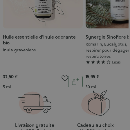
Huile essentielle d'Inule odorante
Synergie Sinoflore b
bio
Romarin, Eucalyptus, M
Inula graveolens
respirer pour dégager 
respiratoires.
Grade





1 avis
:
4/5
32,50 €
15,95 €
Quantité
Ajouter
Contenance
Contenance
5 ml
30 ml
au
panier
Livraison gratuite
Cadeau au choix